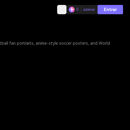
Entrar
0
assinar
ball fan portraits, anime-style soccer posters, and World