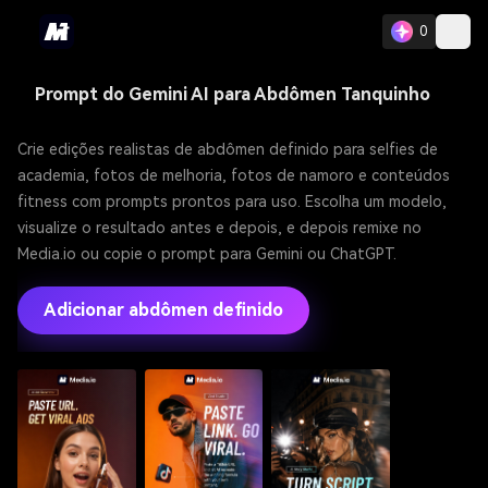
0
Prompt do Gemini AI para Abdômen Tanquinho
Crie edições realistas de abdômen definido para selfies de
academia, fotos de melhoria, fotos de namoro e conteúdos
fitness com prompts prontos para uso. Escolha um modelo,
visualize o resultado antes e depois, e depois remixe no
Media.io ou copie o prompt para Gemini ou ChatGPT.
Adicionar abdômen definido