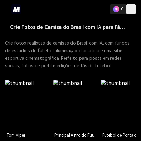
0
Crie Fotos de Camisa do Brasil com IA para Fãs de Futebol (Comandos Grátis para Copiar e Colar)
Crie fotos realistas de camisas do Brasil com IA, com fundos
de estádios de futebol, iluminação dramática e uma vibe
esportiva cinematográfica. Perfeito para posts em redes
sociais, fotos de perfil e edições de fãs de futebol.
Tom Viper
Principal Astro do Futebol do Brasil