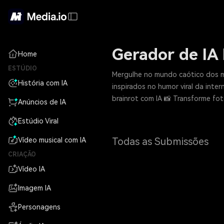
Gerador de IA 
Home
ESTÚDIO
Mergulhe no mundo caótico dos me
História com IA
inspirados no humor viral da inte
brainrot com IA 📸 Transforme fo
Anúncios de IA
Estúdio Viral
Todas as Submissões
Vídeo musical com IA
CRIAÇÃO
Vídeo IA
Imagem IA
Personagens