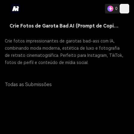
0
Crie Fotos de Garota Bad AI (Prompt de Copiar e Colar Grátis)
Crie fotos impressionantes de garotas bad-ass com IA,
combinando moda moderna, estética de luxo e fotografia
de retrato cinematográfica. Perfeito para Instagram, TikTok,
fotos de perfil e conteúdo de mídia social.
Todas as Submissões