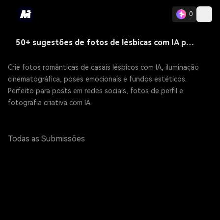
0
50+ sugestões de fotos de lésbicas com IA para ChatGPT e Gemini
Crie fotos românticas de casais lésbicos com IA, iluminação
cinematográfica, poses emocionais e fundos estéticos.
Perfeito para posts em redes sociais, fotos de perfil e
fotografia criativa com IA.
Todas as Submissões