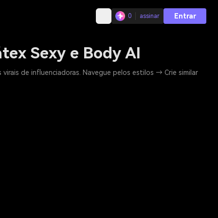
Entrar
0
assinar
átex Sexy e Body AI
irais de influenciadoras. Navegue pelos estilos → Crie similar