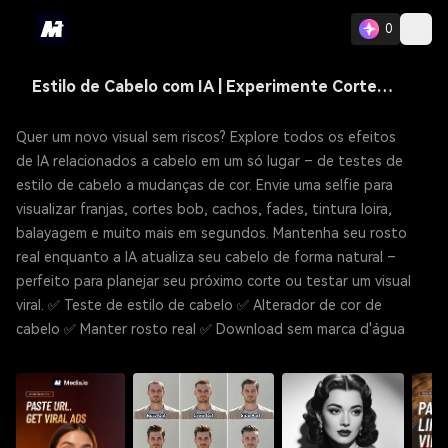
0
Estilo de Cabelo com IA | Experimente Cortes e Cores de Cabelo na Sua Foto
Quer um novo visual sem riscos? Explore todos os efeitos
de IA relacionados a cabelo em um só lugar – de testes de
estilo de cabelo a mudanças de cor. Envie uma selfie para
visualizar franjas, cortes bob, cachos, fades, tintura loira,
balayagem e muito mais em segundos. Mantenha seu rosto
real enquanto a IA atualiza seu cabelo de forma natural –
perfeito para planejar seu próximo corte ou testar um visual
viral. ✅ Teste de estilo de cabelo ✅ Alterador de cor de
cabelo ✅ Manter rosto real ✅ Download sem marca d'água