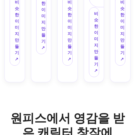
로 활
사
현, 
아 해
로 사
여 전
색과 
릭, 
비
비
비
유니
인 관
한
포즈, 
용하
디테
적 애
용하
신 디
금색 
디테
슷
슷
슷
폼 디
점, 
이
햇살 
여 독
일한 
비
니메
여 어
자인, 
톤, 
일한 
한
한
한
테일, 
선명
미
가득
특한 
해적 
슷
이션 
두운 
정면
전설
액세
이
이
이
저스
한 만
지
한 바
과일
의상, 
한
항해
긴 코
을 향
적인 
서리, 
미
미
미
티스 
화 윤
만
다 배
에서 
오래
이
사 또
트, 
한 포
무법
영화 
지
지
지
스타
곽선, 
들
경, 
영감
된 종
미
는 선
강렬
즈, 
자 분
같은 
만
만
만
일 코
시원
기
생생
을 받
이 가
지
장으
한 시
대체 
위기
하늘, 
들
들
들
트, 
한 파
↗
한 색
은 파
장자
만
로 변
선, 
표정, 
가 있
채화
기
기
기
깔끔
란색
상, 
워를 
리, 
들
신해 
폭풍
액세
는 극
된 색
↗
↗
↗
한 셀 
과 강
깔끔
가진 
높은 
기
지도
우가 
서리 
적인 
상, 
음영, 
철 
한 라
애니
대비, 
↗
와 나
몰아
콜아
고현
그리
권위 
톤, 
인워
메이
중심 
침반 
치는 
웃, 
상금 
고 강
있는 
액션 
크, 
션 해
구성, 
모티
바다 
의상 
해적 
력한 
포즈, 
코믹 
에너
적으
수집 
브, 
배경, 
세부 
포스
모험
해군 
강도
지 넘
로 변
가능
항해 
대담
사항 
터를 
적인 
기지 
가 있
치는 
신시
한 포
액세
한 셀 
노트, 
생성
애니
배경, 
습니
쇼넨 
켜 빛
스터 
서리, 
음영, 
깔끔
하세
메이
강력
다.
무드
원피스에서 영감을 받
나는 
프레
따뜻
강력
한 셀 
요.
션 무
한 만
로 원
아우
젠테
한 골
한 그
음영, 
드.
화 라
피스
라, 
이션
든 아
림자 
컨셉 
은 캐릭터 창작에
인워
에서 
원소 
이 있
워 조
대비, 
아트 