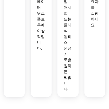
에이
일
효과
터
매시
를
워크
업
실험
플로
또는
하세
우에
클래
요.
이상
식
적입
원피
니
스
다.
생성
기
룩을
원하
든
말입
니
다.