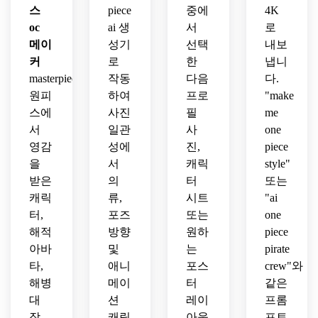
스
piece
중에
4K
oc
ai 생
서
로
메이
성기
선택
내보
커
로
한
냅니
masterpiece:
작동
다음
다.
원피
하여
프로
"make
스에
사진
필
me
서
일관
사
one
영감
성에
진,
piece
을
서
캐릭
style"
받은
의
터
또는
캐릭
류,
시트
"ai
터,
포즈
또는
one
해적
방향
원하
piece
아바
및
는
pirate
타,
애니
포스
crew"와
해병
메이
터
같은
대
션
레이
프롬
장
캐릭
아웃
프트