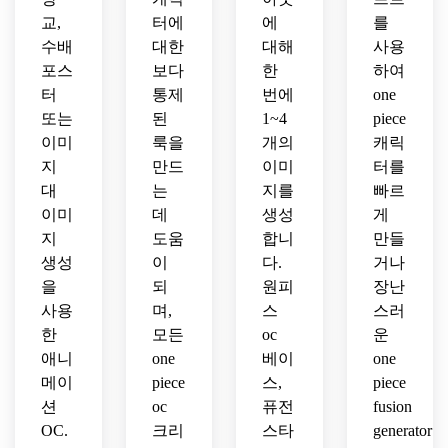
교,
터에
에
를
수배
대한
대해
사용
포스
보다
한
하여
터
통제
번에
one
또는
된
1~4
piece
이미
룩을
개의
캐릭
지
만드
이미
터를
대
는
지를
빠르
이미
데
생성
게
지
도움
합니
만들
생성
이
다.
거나
을
되
원피
장난
사용
며,
스
스러
한
모든
oc
운
애니
one
베이
one
메이
piece
스,
piece
션
oc
퓨전
fusion
OC.
크리
스타
generator