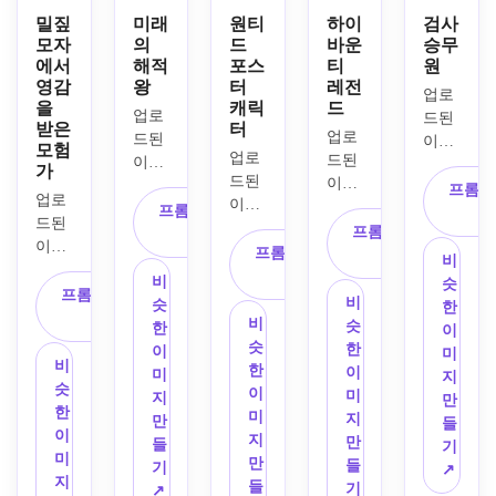
밀짚
미래
원티
하이
검사
모자
의
드
바운
승무
에서
해적
포스
티
원
영감
왕
터
레전
업로
을
캐릭
드
업로
드된 
받은
터
업로
드된 
이미
모험
업로
드된 
이미
지를 
가
드된 
이미
지를 
주제
프롬프
업로
이미
지를 
소재
프롬프트 복
로 사
드된 
지를 
주요 
로 원
프롬프트 복
사
용하
이미
캐릭
프롬프트 복
주제
피스
사
여 애
비
지를 
터 베
사
로 사
에서 
니메
비
슷
메인 
프롬프트 복
이스
용하
영감
비
이션 
슷
한
피사
사
로 사
여 강
비
을 받
슷
해적 
한
이
체로 
용하
렬한 
슷
은 세
한
검사
이
미
활용
비
여 빈
셀 셰
한
계의 
이
로 변
미
지
하여 
슷
티지 
이드 
이
전설
미
신하
지
만
밝은 
한
수배 
얼굴 
미
적인 
지
세요. 
만
들
셀 셰
이
포스
특징, 
지
해적 
만
운동
들
기
이딩, 
미
터 디
풍화
만
선장
들
적인 
기
↗
표현
지
자인 
된 양
들
으로 
기
자세, 
↗