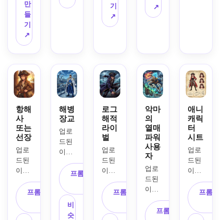
력이 
만
내부
피지 
기
다시 
↗
검을 
풍부
들
에 애
질감, 
↗
상상
준비
한 
기
니메
자신
해 보
한 포
눈, 
↗
이션 
감 넘
세요. 
즈, 
바람
해적 
치는 
긴 드
겹겹
이 휘
초상
미소, 
라마
이 쌓
날리
화로 
전투 
틱 코
인 의
는 머
변환
착용 
트, 
상 조
리, 
합니
스타
당당
각, 
영웅
다. 
일, 
한 스
대담
적인 
세피
항해
해병
로그
악마
애니
대담
탠스, 
한 셀 
미소, 
사
장교
해적
의
캐릭
아 양
한 포
대담
음영, 
빨간
또는
라이
열매
터
피지 
스터 
한 셀 
업로
날카
선장
벌
파워
시트
색과 
질감, 
프레
셰이
드된 
로운 
사용
금색 
대담
업로
업로
업로
임, 
딩, 
이미
시선, 
자
의상 
한 만
드된 
드된 
드된 
영화 
보물
지를 
선박 
악센
업로
화 라
이미
이미
이미
같은 
섬 조
주제
갑판 
프롬프트 복
트, 
드된 
인 워
지를 
지를 
지를 
그림
명, 
로 사
또는 
사
역동
이미
크, 
주인
캐릭
기초
자, 
프롬프트 복
프롬프트 복
프롬프
펄럭
용하
항구 
적인 
지를 
극적
공으
터 베
로 사
풍부
사
사
이는 
여 선
배경, 
비
미드 
주제
프롬프트 복
인 표
로 삼
이스
용하
한 갈
패브
명한 
극적
슷
액션 