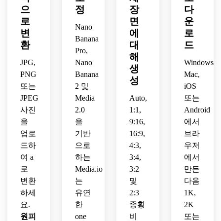
고임
분위
춘 위
릭터 
으
율 있
정
장
다
팩트 
기.
험한 
시트
는 해
로
면
운
초자
Nano
라이
를 만
병대 
변
에
로
연적 
벌 해
듭니
Banana
장교
환
대
드
전투 
적으
다.
로 재
Pro,
해
분위
로 변
상상
JPG,
Nano
Windows,
기를 
생
신하
하세
PNG
Banana
Mac,
추가
세요.
성
요.
또는
2 및
iOS
합니
다.
JPEG
Media
Auto,
또는
사진
2.0
1:1,
Android
을
을
9:16,
에서
업로
기반
16:9,
브라
드하
으로
4:3,
우저
여 a
하는
3:4,
에서
로
Media.io
3:2
만든
변환
는
및
다음
하세
유연
2:3
1K,
요.
한
종횡
2K
원피
one
비
또는