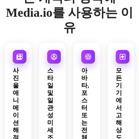
크, 
영감
에너
습니
명, 
극적
레이
멋진 
Media.io를 사용하는 이
을 받
지 효
다.
밝은 
인 포
아웃, 
흰색
은 애
과, 
셀 셰
즈, 
균형 
과 파
유
니메
극적
이딩, 
질감 
잡힌 
란색 
이션 
인 액
카리
있는 
간격, 
팔레
스타
션 포
스마 
패브
세련
트, 
일의 
즈, 
넘치
릭 디
된 해
그리
경쾌
판타
는 표
테일, 
적 판
고 압
한 해
지 해
현, 
진한 
타지 
도적
적 모
적 의
세련
빨간
세계 
인 존
험가
사
스
아
모
상, 
된 의
색과 
구축 
재감
로 변
생생
진
타
바
든
상 디
네이
프레
을 갖
신하
한 셀 
테일, 
비 팔
젠테
을
일
타,
기
춘 원
십시
음영, 
바닷
레트, 
이션
애
피스
및
포
기
오.
영화 
바람 
치열
이 포
에서 
니
일
스
에
같은 
무브
한 악
함된 
영감
메
관
터
서
구성, 
먼트, 
당 카
전체 
을 받
이
성
또
고
풍부
모험
리스
애니
은 해
션
미
는
해
한 색
적인 
마 에
메이
적 세
상 대
해
세
전
상
바다 
너지
션 해
계에
비, 
여행 
를 갖
적 캐
적
조
체
도
서 규