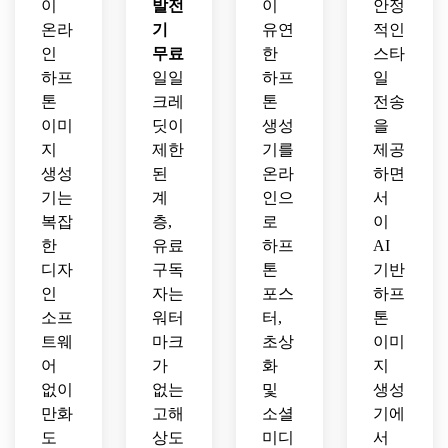
이
발전
이
안정
온라
기
유연
적인
인
무료
한
스타
하프
일일
하프
일
톤
크레
톤
전송
이미
딧이
생성
을
지
제한
기를
제공
생성
된
온라
하면
기는
계
인으
서
복잡
층,
로
이
한
유료
하프
AI
디자
구독
톤
기반
인
자는
포스
하프
소프
워터
터,
톤
트웨
마크
초상
이미
어
가
화
지
없이
없는
및
생성
만화
고해
소셜
기에
도
상도
미디
서