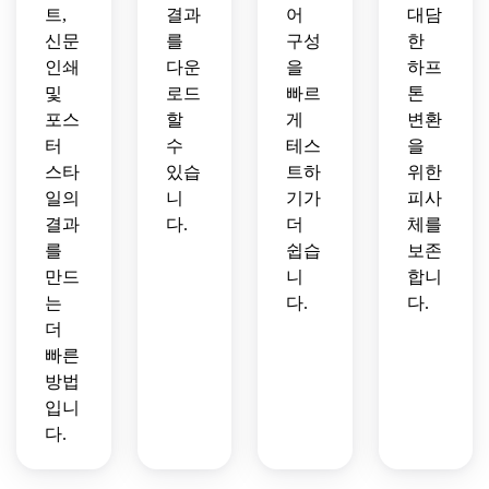
트,
결과
어
대담
신문
를
구성
한
인쇄
다운
을
하프
및
로드
빠르
톤
포스
할
게
변환
터
수
테스
을
스타
있습
트하
위한
일의
니
기가
피사
결과
다.
더
체를
를
쉽습
보존
만드
니
합니
는
다.
다.
더
빠른
방법
입니
다.