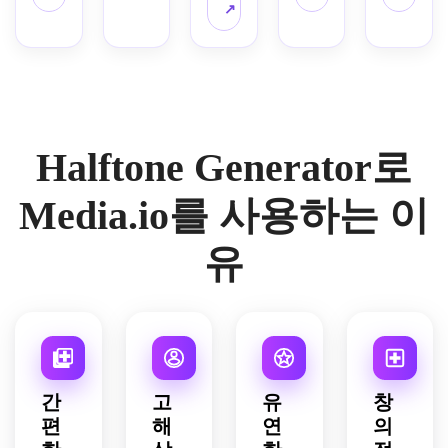
점 음
질감, 
팔레
스드 
↗
트, 
영, 
편집 
트, 
종이 
극적
강력
크롭, 
약간
질감, 
인 그
한 실
부드
의 프
거친 
림자, 
루엣 
러운 
린트 
단색 
에너
분리, 
회색 
오프
마감, 
지 넘
매끄
하이
셋, 
반항
치는 
Halftone Generator로
러운 
라이
부드
적인 
팝 아
배경 
트, 
러운 
언더
트 무
블록, 
선명
그레
그라
드, 
Media.io를 사용하는 이
그래
한 얼
인, 
운드 
깔끔
픽 편
굴 디
질감 
포스
한 배
유
집 레
테일
있는 
터 분
경 분
이아
이 있
종이 
위기, 
리, 
웃, 
는 빈
느낌, 
약간 
임팩
현대
티지 
인디 
생한 
트 높
적인 
프레
아트 
가장
은 포
디자
스 프
포스
자리, 
스터 
인 분
린트 
터 분
대담
같은 
간
고
유
창
위기, 
무드
위기, 
한 그
구성
편
해
연
의
선명
가 있
주제
래픽 
이 있
한 인