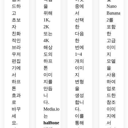
드하
을
중에
Nano
고
위해
서
Banana
초보
1K,
선택
2를
자
2K
한
포함
친화
또는
다음
한
적인
4K
한
고급
브라
해상
번에
이미
우저
도의
1~4
지
편집
하프
개의
모델
기에
톤
이미
을
서
이미
지
사용
하프
지를
변형
하여
톤
만듭
을
업로
효과
니
생성
드한
로
다.
합니
참조
바꾸
Media.io
다.
이미
세
는
이를
지에
요.
halftone
통해
서