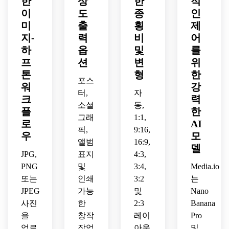
한
상
한
적
는 고
를 알
모양
는 대
쇄 준
전적
이
도
종
아볼 
인
으로 
담한 
비 디
인 흑
수 있
변환
만화
미
출
횡
제
테일
백 신
는 균
된 극
책 하
지-
력
비
어
이 있
문 하
형 잡
적인 
프톤 
하
옵
및
를
는 현
프톤 
힌 대
조명
일러
프
션
변
위
대적
초상
비가 
이 있
스트
톤
형
한
인 듀
화로 
있는 
는 펑
레이
포스
워
강
오톤 
변환
리소
크 플
션으
터,
자
하프
하세
크
그래
력
라이
로 리
소셜
동,
톤 포
요.
프에
어 하
스타
플
한
그래
1:1,
스터
서 영
프톤 
일링
로
AI
로 변
픽,
9:16,
감을 
룩을 
하세
우
모
환하
받은 
선사
요.
앨범
16:9,
델
세요.
하프
하세
JPG,
표지
4:3,
톤 프
요.
PNG
및
3:4,
Media.io
린트
또는
인쇄
3:2
는
로 변
JPEG
가능
및
Nano
환하
사진
한
2:3
Banana
세요.
을
창작
레이
Pro
업로
작업
아웃
및