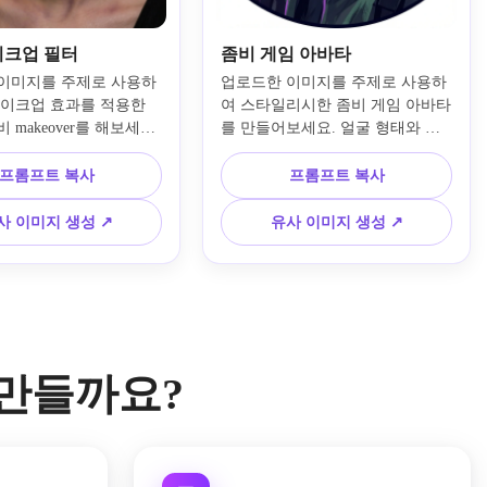
이크업 필터
좀비 게임 아바타
이미지를 주제로 사용하
업로드한 이미지를 주제로 사용하
메이크업 효과를 적용한 
여 스타일리시한 좀비 게임 아바타
 makeover를 해보세요. 
를 만들어보세요. 얼굴 형태와 주
징을 선명하게 유지하면
요 특징을 유지하면서 언데드 텍스
피부, 봉합 상처, 멍, 연
처, 선명한 대비, 어두운 네온 포인
프롬프트 복사
프롬프트 복사
조 스타일 텍스처, 부드러
트, 빛나는 눈, 시원한 회녹색 피
조명, 파티 분위기에 어울
부, 또렷한 중앙 구도, 프로필용에 
사 이미지 생성 ↗
유사 이미지 생성 ↗
한 초상 컴포지션을 연출
적합한 대담한 배경을 추가합니다.
를 만들까요?