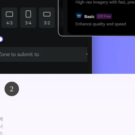
2
메
서
소