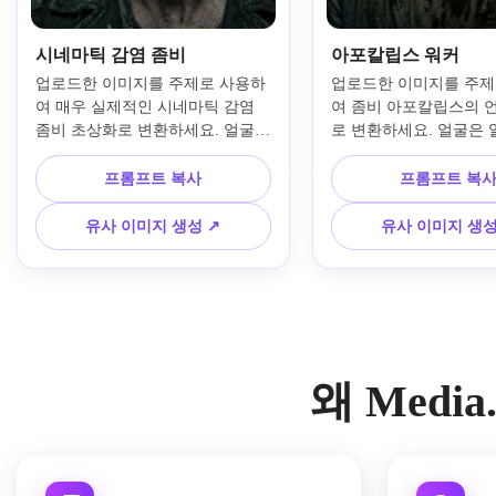
시네마틱 감염 좀비
아포칼립스 워커
업로드한 이미지를 주제로 사용하
업로드한 이미지를 주제
여 매우 실제적인 시네마틱 감염 
여 좀비 아포칼립스의 
좀비 초상화로 변환하세요. 얼굴의 
로 변환하세요. 얼굴은 알
특징을 유지하면서 갈라진 창백한 
있게 유지하고 찢어진 
피부, 미묘한 상처, 오싹한 탈색 
일, 어두운 눈구멍, 묵직
프롬프트 복사
프롬프트 복
눈, 마른 입술, 극적인 청록-오렌지 
피부, 거친 먼지 텍스처, 
영화 조명, 얕은 심도, 초정밀 텍스
폐허 거리 풍경, 저조도 
유사 이미지 생성 ↗
유사 이미지 생성
처의 연기 자욱한 종말 도시 배경
조명, 고난 서바이벌 분
을 추가합니다.
화풍 컬러를 추가하세요
왜 Medi