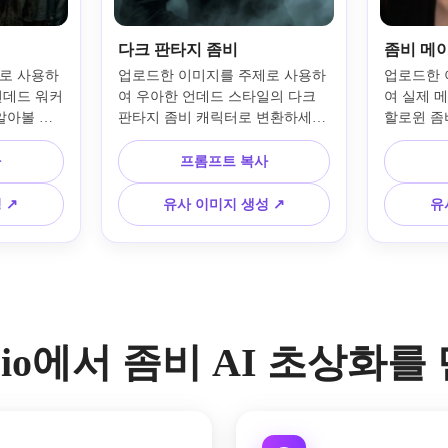
다크 판타지 좀비
좀비 메
로 사용하
업로드한 이미지를 주제로 사용하
업로드한 
언데드 워커
여 우아한 언데드 스타일의 다크 
여 실제 
아볼 수 
판타지 좀비 캐릭터로 변환하세요. 
할로윈 좀비
피부 디테
얼굴은 유지하면서 빛나는 눈, 세
얼굴의 특
한 회녹색 
련된 갈라진 피부, 극적인 그림자, 
서 창백한 
사
프롬프트 복사
안개 낀 
고딕 텍스처, 탈색된 보석 색상, 분
기 눈, 인
시네마틱 
위기 있는 안개, 우울한 판타지 배
운 극적 
 ↗
유사 이미지 생성 ↗
유
위기의 영
경을 더해 왕실스럽지만 오싹한 초
리는 깔끔
.
상화를 완성합니다.
합니다.
a.io에서 좀비 AI 초상화