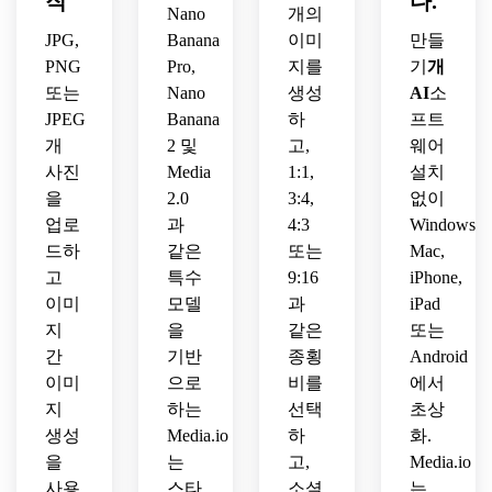
작
다.
는 섬
요.
Nano
개의
세련
세한 
JPG,
Banana
이미
만들
된 가
수채
PNG
Pro,
지를
기
개
족 영
화 초
화 렌
또는
Nano
생성
AI
소
상화
더링, 
로 변
JPEG
Banana
하
프트
높은 
환하
개
2 및
고,
웨어
디테
세요.
사진
Media
1:1,
설치
일이 
을
2.0
3:4,
없이
있습
업로
과
4:3
Windows,
니다.
드하
같은
또는
Mac,
고
특수
9:16
iPhone,
이미
모델
과
iPad
지
을
같은
또는
간
기반
종횡
Android
이미
으로
비를
에서
지
하는
선택
초상
생성
Media.io
하
화.
을
는
고,
Media.io
사용
스타
소셜
는