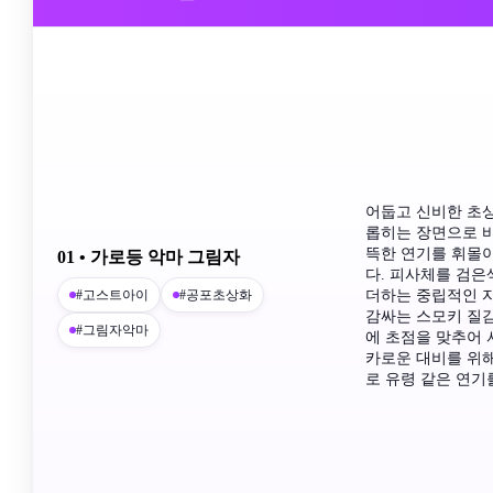
어둡고 신비한 초상
롭히는 장면으로 바
뜩한 연기를 휘몰
01 • 가로등 악마 그림자
다. 피사체를 검
#고스트아이
#공포초상화
더하는 중립적인 
감싸는 스모키 질감
#그림자악마
에 초점을 맞추어 
카로운 대비를 위해 
로 유령 같은 연기