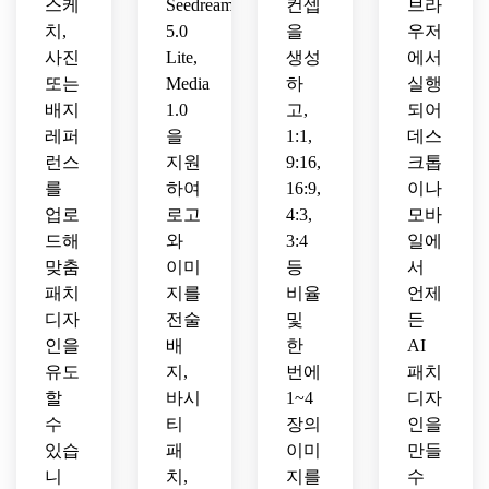
스케
Seedream
컨셉
브라
치,
5.0
을
우저
사진
Lite,
생성
에서
또는
Media
하
실행
배지
1.0
고,
되어
레퍼
을
1:1,
데스
런스
지원
9:16,
크톱
를
하여
16:9,
이나
업로
로고
4:3,
모바
드해
와
3:4
일에
맞춤
이미
등
서
패치
지를
비율
언제
디자
전술
및
든
인을
배
한
AI
유도
지,
번에
패치
할
바시
1~4
디자
수
티
장의
인을
있습
패
이미
만들
니
치,
지를
수