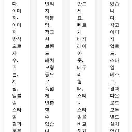
다.
빈티
만드
있습
이미
지
세
니
지-
엠블
요.
다.
이미
럼,
빠르
참고
지
정교
게
이미
방식
한
배지
지
으로
브랜
레이
업로
자
드
아
드,
수,
패치
웃,
스타
위
모형
테두
일
븐,
등으
리
테스
셰
로
형
트,
닐,
폭넓
태,
결과
엠블
게
스티
다운
럼
변환
치
로드
스타
할
스타
모두
일
수
일을
별도
결과
있습
비교
설치
물을
니
하기
없이