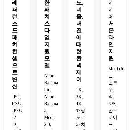
레
한
도,
기
리 스
콘, 
소재 
실루
마틱 
티치, 
퍼
패
비
밝은 
기
대비, 
엣, 
블랙 
텍스
방향
트렌
위븐 
패브
런
치
율,
에
처 실
성 조
디한 
실 디
릭 모
스
스
버
서
표면, 
명을 
스트
테일, 
형, 
도
타
전
온
중후
활용
릿웨
톤다
고대
패
일
에
라
한 미
해 입
어 무
운 어
비 글
치
지
대
인
드센
체감
드, 
스 컬
로우 
컨
원
한
지
트리 
과 경
또렷
러, 
효과, 
무드, 
셉
모
완
쟁적
원
한 자
기념
깔끔
프리
인 팀 
수 디
품 스
한 자
으
델
벽
Media.io
미엄 
아이
테일
타일, 
수 연
로
제
패치 
Nano
는
덴티
과 임
따뜻
출로 
변
어
모형
티를 
팩트
한 조
Banana
윈도
현대 
신
으로 
돋보
로 연
명 중
e스
Pro,
1K,
우,
진짜 
이게 
출하
심의 
포츠 
JPG,
Nano
2K,
맥,
수집
합니
세요.
패치 
팀 정
PNG,
Banana
4K
iOS,
품 느
다.
모형
체성
JPEG
2,
해상
안드
낌을 
을 보
을 완
로
Media
도로
로이
살리
여줍
성하
세요.
고,
2.0,
패치
드
니다.
세요.