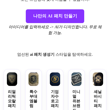
나만의 AI 패치 만들기
아이디어를 입력하세요 -> AI가 디자인합니다. 무료 체
험 가능.
엄선된
ai 패치 생성기
스타일을 탐색하세요.
리얼
특수
기업
미니
셰닐
리틱
부대
자수
멀
바시
모랄
엠블
로고
위븐
티
패치
럼
패치
브랜
패치