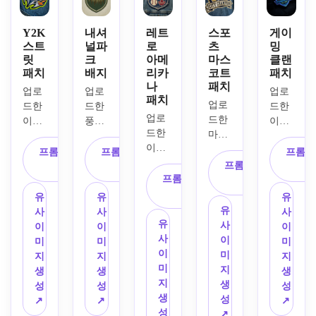
운 메
월계
된 둥
링, 
한 
로우 
수 장
근 배
퍼지 
선, 
테두
식, 
지, 
셰닐 
Y2K
내셔
레트
스포
게이
미세
스트
널파
로
츠
밍
리가 
단순
벡터 
질감, 
한 실 
릿
크
아메
마스
클랜
있는 
화된 
느낌
펠트 
패치
배지
리카
코트
패치
질감, 
방패
아이
의 단
배경, 
나
패치
정돈
형 배
콘, 
순 형
대비
업로
업로
업로
패치
된 테
업로
지, 
대칭 
상, 
되는 
드한 
드한 
드한 
두리 
업로
드한 
올리
레이
깔끔
자수 
이미
풍경, 
이미
스티
드한 
마스
브, 
아웃, 
한 타
테두
지를 
로고 
지를 
칭, 
이미
코트, 
탄, 
벨크
이포, 
리, 
토대
또는 
기본
프롬프트 복
프롬프트 복
프롬프
균형 
지를 
캐릭
블랙, 
로식 
조절
전통
로 
아웃
프롬프트 복
으로 
사
사
잡힌 
메인 
프롬프트 복
터 또
다크 
연출, 
된 브
적인 
Y2K 
도어 
사
게이
여백, 
그래
사
는 로
그레
깔끔
랜드 
스쿨 
스타
이미
밍 클
유
유
유
의류
픽으
고를 
이 같
한 테
컬러, 
컬러, 
일 자
지를 
랜 인
유
사
사
사
에 적
로 활
대담
은 은
두리 
선명
중앙 
유
수 패
빈티
시그
사
이
이
이
합한 
용해 
한 스
은한 
스티
한 실 
구도, 
사
치로 
지 내
니아 
이
미
미
미
스타
레트
포츠 
전술 
칭, 
텍스
부드
이
제작
셔널
패치
미
지
지
지
일, 
로풍 
팀 패
컬러, 
매트 
처, 
러운 
미
하세
파크 
를 만
지
생
생
생
부드
아메
치로 
중앙 
소재
부드
에디
지
요. 
스타
드세
생
성
성
성
러운 
리카
바꿉
인시
의 텍
러운 
토리
생
화염 
일 자
요. 
성
↗
↗
↗
조명 
나 자
니다. 
그니
스처, 
스튜
얼 조
성
포인
수 패
네온 
↗