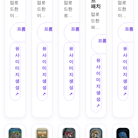
드
업로
업로
업로
업로
패치
드한 
드한 
드한 
드한 
업로
이미
이미
로고
이미
드한 
지를 
지를 
나 브
지를 
브랜
주요 
주제
랜드 
주제
프롬프트 복
프롬프트 복
프롬프트 복
프롬프
드 마
피사
로 하
이미
로 하
사
사
사
크나 
프롬프트 복
체로 
여 엘
지를 
여 바
그래
사
사용
리트 
기반
시티
유
유
유
유
픽을 
하여 
부대 
으로 
(야구 
사
사
사
사
깔끔
유
리얼
인시
프리
점퍼) 
이
이
이
이
한 위
사
리틱
그니
미엄 
스타
미
미
미
미
븐 패
이
한 군
아 패
자수 
일의 
지
지
지
지
치로 
미
대풍 
치로 
패치 
셰닐 
생
생
생
생
바꿉
지
자수 
재해
디자
패치
성
성
성
성
니다. 
생
모랄 
석하
인으
로 바
↗
↗
↗
↗
직사
성
패치
세요. 
로 변
꾸세
각형 
↗
로 변
블랙
환하
요. 
형태, 
환해
과 올
세요. 
대담
최소
보세
리브 
두껍
한 대
한의 
요. 
컬러, 
게 스
학풍 
컬러, 
두꺼
별과 
티칭
레터
정교