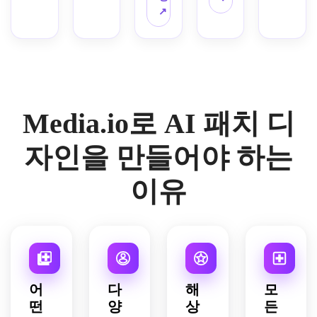
아래 
수 패
레이
아 구
또렷
디오 
명, 
↗
트, 
치로 
포인
리얼 
치로 
어드 
도, 
한 고
조명
고급
크롬 
변환
트가 
텍스
바꿉
아웃
촘촘
대비 
의 정
스러
느낌 
하세
들어
타일 
니다. 
라인, 
한 스
조명
면 모
운 길
아이
요. 
간 다
소재
클래
제한
티치 
으로 
형으
거리 
콘 디
산과 
크 팔
로 현
식 배
된 팀 
느낌, 
진짜 
로 유
의상 
테일, 
소나
레트, 
대적
지 실
컬러, 
또렷
전술
니폼, 
모형
강렬
무를 
굵직
인 프
Media.io로 AI 패치 디
루엣
텍스
한 외
적인 
굿즈, 
으로 
한 스
단순
한 마
리미
과 크
트 공
곽선, 
분위
브랜
입체
티치 
화해 
스코
엄 브
림, 
간, 
어두
기를 
드 의
감과 
라인, 
배지
트 아
자인을 만들어야 하는
랜딩
레드, 
볼드 
운 패
구현
류에 
레이
선명
에 어
이콘, 
에 어
네이
스티
브릭 
합니
적합
어드 
한 전
울리
미래
이유
울립
비 컬
치 질
배경 
다.
합니
패치 
기 컬
는 형
지향
니다.
러, 
감, 
위 드
다.
구조
러, 
태로 
적 스
빈티
챔피
라마
를 보
레이
만들
티치, 
지 일
언십 
틱한 
여줍
어드 
고, 
e스
러스
스타
모형
니다.
엠블
선셋 
포츠 
트 스
일 조
을 만
럼 구
스트
배지 
타일, 
합, 
드세
도, 
라이
레이
어
다
해
모
굵은 
중앙 
요.
광택
프, 
아웃, 
떤
양
상
든
테두
아이
감과 
복고 
드라