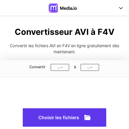
Outils en ligne
Convertisseur AVI à F4V
Outil de bureau
Convertir les fichiers AVI en F4V en ligne gratuitement dès
Tarifs
maintenant.
Support
Convertir
à
...
...
Connectez-Vous
Inscrivez-Vous
FAQs
Guide de l'utilisateur
Formats pris en charge
Choisir les fichiers