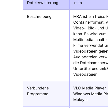
Dateierweiterung
.mka
Beschreibung
MKA ist ein freies
Containerformat, 
Video-, Bild- und 
kann. Es wird zum 
Multimedia Inhalt
Filme verwendet un
Videodateien gelie
Audiodateien verwe
die Dateinamenerwe
Untertitel und .mk
Videodateien.
Verbundene
VLC Media Player
Programme
Windows Media Pl
Mplayer