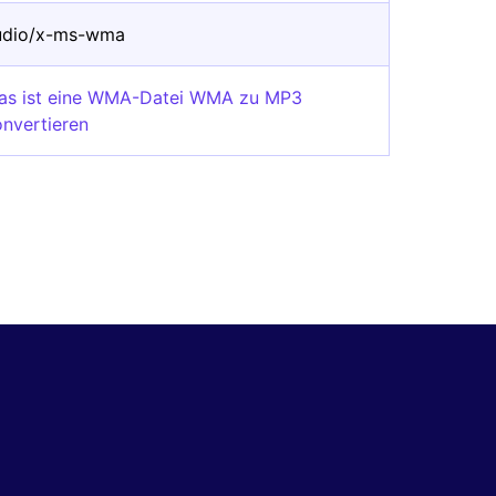
udio/x-ms-wma
as ist eine WMA-Datei WMA zu MP3
onvertieren