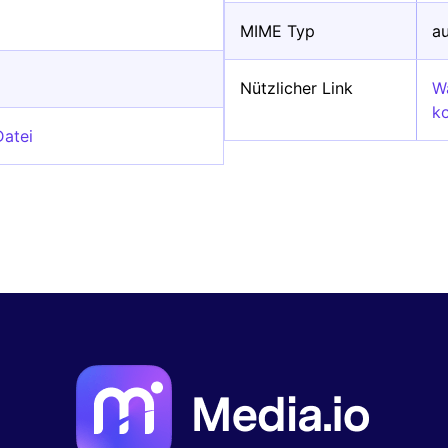
MIME Typ
a
Nützlicher Link
W
k
Datei