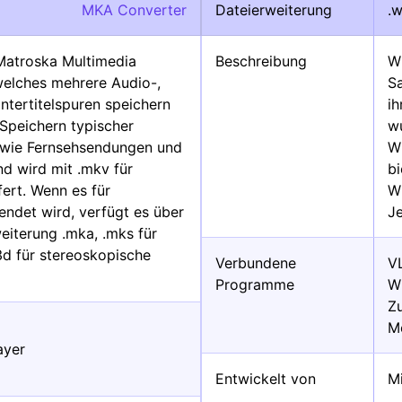
MKA Converter
Dateierweiterung
.
 Matroska Multimedia
Beschreibung
W
welches mehrere Audio-,
S
Untertitelspuren speichern
ih
Speichern typischer
wu
e wie Fernsehsendungen und
W
d wird mit .mkv für
bi
fert. Wenn es für
W
ndet wird, verfügt es über
J
iterung .mka, .mks für
3d für stereoskopische
Verbundene
V
Programme
W
Z
M
ayer
Entwickelt von
M