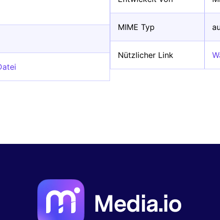
MIME Typ
a
Nützlicher Link
W
Datei