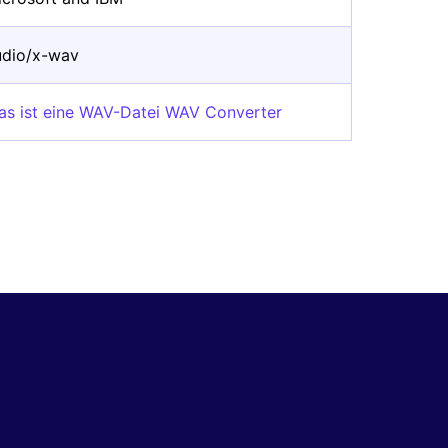
udio/x-wav
as ist eine WAV-Datei WAV Converter