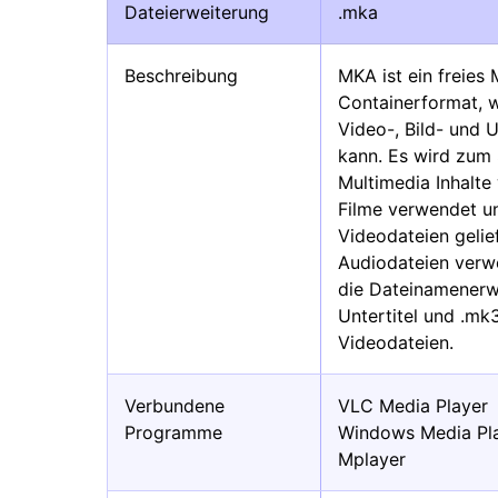
Dateierweiterung
.mka
Beschreibung
MKA ist ein freies
Containerformat, 
Video-, Bild- und 
kann. Es wird zum 
Multimedia Inhalt
Filme verwendet un
Videodateien gelie
Audiodateien verwe
die Dateinamenerwe
Untertitel und .mk
Videodateien.
Verbundene
VLC Media Player
Programme
Windows Media Pl
Mplayer