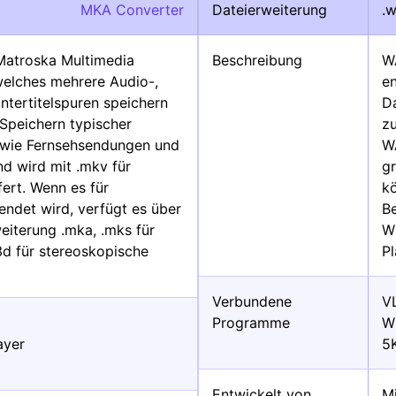
MKA Converter
Dateierweiterung
.
 Matroska Multimedia
Beschreibung
W
welches mehrere Audio-,
e
Untertitelspuren speichern
D
Speichern typischer
z
e wie Fernsehsendungen und
WA
d wird mit .mkv für
g
fert. Wenn es für
k
ndet wird, verfügt es über
B
iterung .mka, .mks für
W
3d für stereoskopische
P
Verbundene
V
Programme
W
ayer
5
Entwickelt von
M