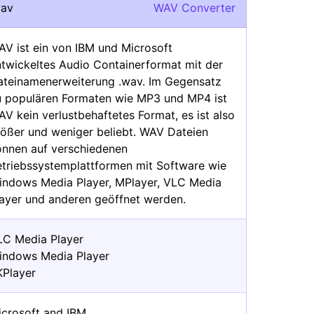
wav
WAV Converter
AV ist ein von IBM und Microsoft
ntwickeltes Audio Containerformat mit der
ateinamenerweiterung .wav. Im Gegensatz
u populären Formaten wie MP3 und MP4 ist
V kein verlustbehaftetes Format, es ist also
rößer und weniger beliebt. WAV Dateien
önnen auf verschiedenen
etriebssystemplattformen mit Software wie
indows Media Player, MPlayer, VLC Media
layer und anderen geöffnet werden.
LC Media Player
indows Media Player
KPlayer
icrosoft and IBM