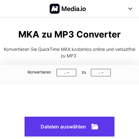
Online Tools
MKA zu MP3 Converter
Desktop Tool
Konvertieren Sie QuickTime MKA kostenlos online und verlustfrei
Abo-Optionen
zu MP3 .
Blog
Konvertieren
zu
...
...
Support
Anmelden
Registrieren
FAQs
Anleitung
Dateien auswählen
Unterstützte Formate