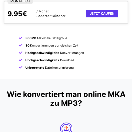
MONATLICH
/ Monat
9.95€
JETZT KAUFEN
Jederzeit kündbar
500MB
Maximale Dateigröße
30
Konvertierungen zur gleichen Zeit
Hochgeschwindigkeits
Konvertierungen
Hochgeschwindigkeits
Download
Unbegrenzte
Dateikomprimierung
Wie konvertiert man online MKA
zu MP3?