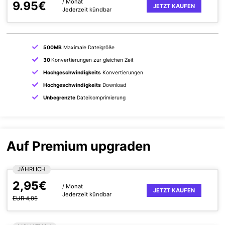
/ Monat
9.95€
JETZT KAUFEN
Jederzeit kündbar
500MB
Maximale Dateigröße
30
Konvertierungen zur gleichen Zeit
Hochgeschwindigkeits
Konvertierungen
Hochgeschwindigkeits
Download
Unbegrenzte
Dateikomprimierung
Auf Premium upgraden
JÄHRLICH
2,95€
/ Monat
JETZT KAUFEN
Jederzeit kündbar
EUR 4,95