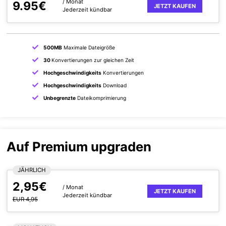
/ Monat
9.95€
JETZT KAUFEN
Jederzeit kündbar
500MB
Maximale Dateigröße
30
Konvertierungen zur gleichen Zeit
Hochgeschwindigkeits
Konvertierungen
Hochgeschwindigkeits
Download
Unbegrenzte
Dateikomprimierung
Auf Premium upgraden
JÄHRLICH
2,95€
/ Monat
JETZT KAUFEN
Jederzeit kündbar
EUR 4,95