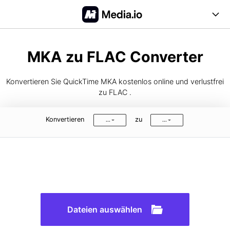
Online Tools
MKA zu FLAC Converter
Desktop Tool
Konvertieren Sie QuickTime MKA kostenlos online und verlustfrei
Abo-Optionen
zu FLAC .
Blog
Konvertieren
zu
...
...
Support
Anmelden
Registrieren
FAQs
Anleitung
Dateien auswählen
Unterstützte Formate