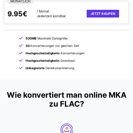
MONATLICH
/ Monat
9.95€
JETZT KAUFEN
Jederzeit kündbar
500MB
Maximale Dateigröße
30
Konvertierungen zur gleichen Zeit
Hochgeschwindigkeits
Konvertierungen
Hochgeschwindigkeits
Download
Unbegrenzte
Dateikomprimierung
Wie konvertiert man online MKA
zu FLAC?