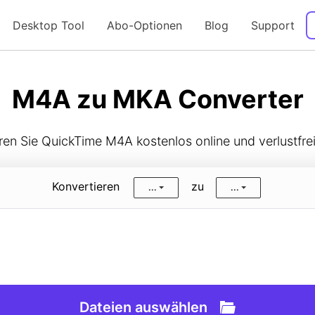
Desktop Tool
Abo-Optionen
Blog
Support
Anleitung
M4A zu MKA Converter
ren Sie QuickTime M4A kostenlos online und verlustfre
Konvertieren
zu
...
...
Dateien auswählen