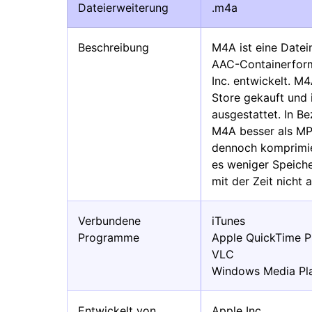
Dateierweiterung
.m4a
Beschreibung
M4A ist eine Date
AAC-Containerfor
Inc. entwickelt. M
Store gekauft und 
ausgestattet. In Be
M4A besser als MP3
dennoch komprimier
es weniger Speich
mit der Zeit nicht a
Verbundene
iTunes
Programme
Apple QuickTime P
VLC
Windows Media Pl
Entwickelt von
Apple Inc.