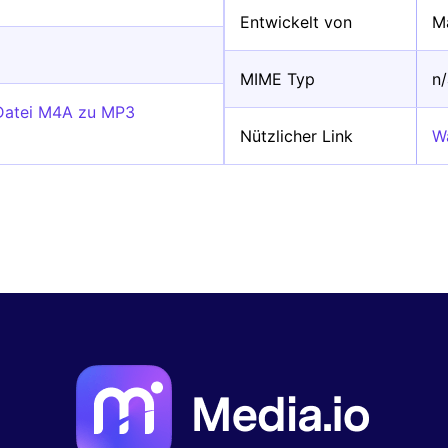
Entwickelt von
M
MIME Typ
n
-Datei M4A zu MP3
Nützlicher Link
W