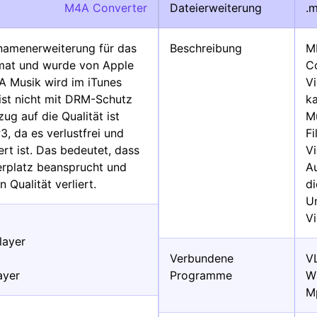
M4A Converter
Dateierweiterung
.
inamenerweiterung für das
Beschreibung
MK
mat und wurde von Apple
C
4A Musik wird im iTunes
Vi
ist nicht mit DRM-Schutz
k
zug auf die Qualität ist
M
, da es verlustfrei und
F
t ist. Das bedeutet, dass
Vi
erplatz beansprucht und
A
n Qualität verliert.
d
Un
V
layer
Verbundene
V
ayer
Programme
W
M