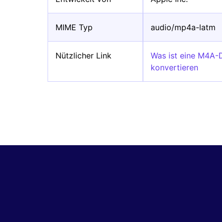
MIME Typ
audio/mp4a-latm
Nützlicher Link
Was ist eine M4A
konvertieren