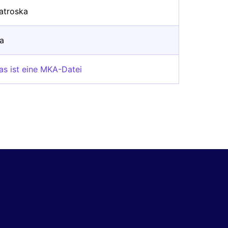
atroska
/a
as ist eine MKA-Datei