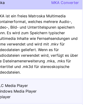
mka
MKA Converter
A ist ein freies Matroska Multimedia
ontainerformat, welches mehrere Audio-,
deo-, Bild- und Untertitelspuren speichern
ann. Es wird zum Speichern typischer
ultimedia Inhalte wie Fernsehsendungen und
ilme verwendet und wird mit .mkv für
deodateien geliefert. Wenn es für
udiodateien verwendet wird, verfügt es über
ie Dateinamenerweiterung .mka, .mks für
tertitel und .mk3d für stereoskopische
ideodateien.
LC Media Player
indows Media Player
player