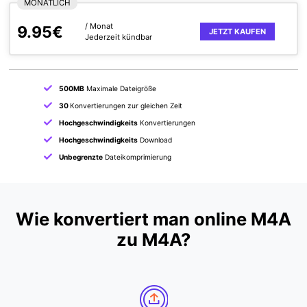
MONATLICH
/ Monat
9.95€
JETZT KAUFEN
Jederzeit kündbar
500MB
Maximale Dateigröße
30
Konvertierungen zur gleichen Zeit
Hochgeschwindigkeits
Konvertierungen
Hochgeschwindigkeits
Download
Unbegrenzte
Dateikomprimierung
Wie konvertiert man online M4A
zu M4A?