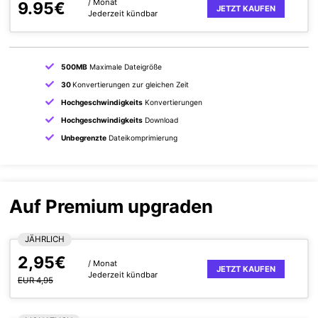
/ Monat
9.95€
JETZT KAUFEN
Jederzeit kündbar
500MB
Maximale Dateigröße
30
Konvertierungen zur gleichen Zeit
Hochgeschwindigkeits
Konvertierungen
Hochgeschwindigkeits
Download
Unbegrenzte
Dateikomprimierung
Auf Premium upgraden
JÄHRLICH
2,95€
/ Monat
JETZT KAUFEN
Jederzeit kündbar
EUR 4,95