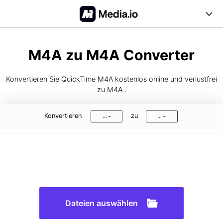
Online Tools
M4A zu M4A Converter
Desktop Tool
Konvertieren Sie QuickTime M4A kostenlos online und verlustfrei
Abo-Optionen
zu M4A .
Blog
Konvertieren
zu
...
...
Support
Anmelden
Registrieren
FAQs
Anleitung
Dateien auswählen
Unterstützte Formate