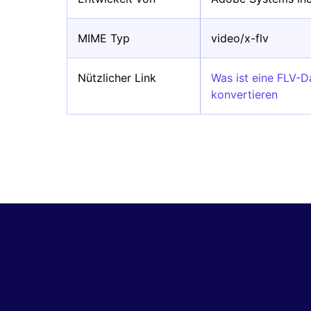
MIME Typ
video/x-flv
Nützlicher Link
Was ist eine FLV-
konvertieren