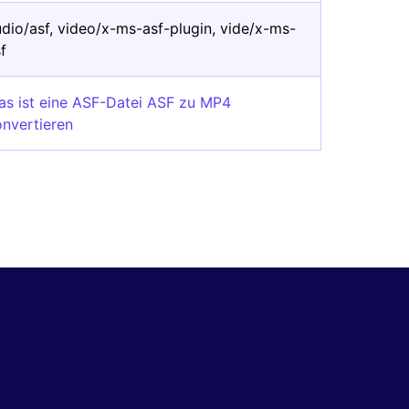
dio/asf, video/x-ms-asf-plugin, vide/x-ms-
f
as ist eine ASF-Datei ASF zu MP4
onvertieren