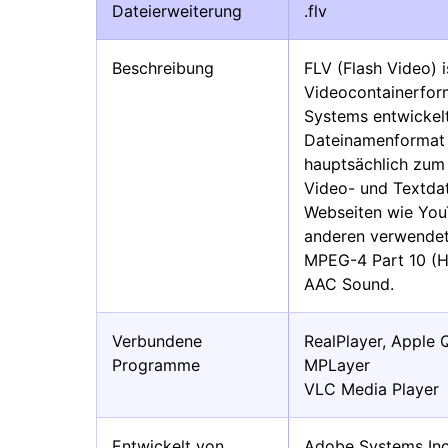
Dateierweiterung
.flv
Beschreibung
FLV (Flash Video) i
Videocontainerfor
Systems entwickelt
Dateinamenformat g
hauptsächlich zum
Video- und Textdat
Webseiten wie You
anderen verwendet.
MPEG-4 Part 10 (
AAC Sound.
Verbundene
RealPlayer, Apple 
Programme
MPLayer
VLC Media Player
Entwickelt von
Adobe Systems In