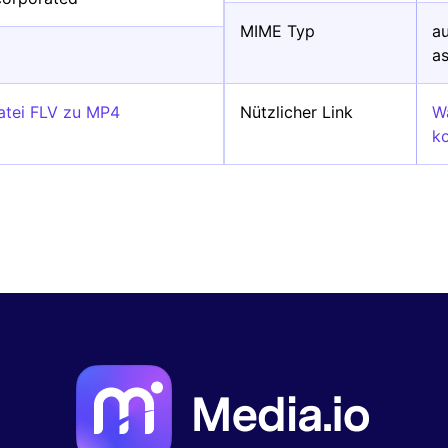
MIME Typ
au
as
Datei FLV zu MP4
Nützlicher Link
W
k