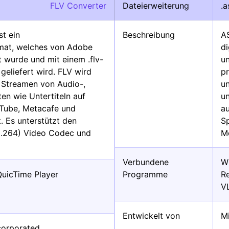
FLV Converter
Dateierweiterung
.a
st ein
Beschreibung
A
mat, welches von Adobe
d
 wurde und mit einem .flv-
un
eliefert wird. FLV wird
p
 Streamen von Audio-,
u
en wie Untertiteln auf
u
Tube, Metacafe und
a
 Es unterstützt den
S
H.264) Video Codec und
Me
Verbundene
W
QuicTime Player
Programme
R
V
Entwickelt von
M
corporated