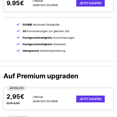
/ Monat
9.95€
JETZT KAUFEN
Jederzeit kündbar
500MB
Maximale Dateigröße
30
Konvertierungen zur gleichen Zeit
Hochgeschwindigkeits
Konvertierungen
Hochgeschwindigkeits
Download
Unbegrenzte
Dateikomprimierung
Auf Premium upgraden
JÄHRLICH
2,95€
/ Monat
JETZT KAUFEN
Jederzeit kündbar
EUR 4,95