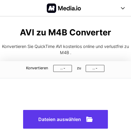
Online Tools
AVI zu M4B Converter
Desktop Tool
Konvertieren Sie QuickTime AVI kostenlos online und verlustfrei zu
Abo-Optionen
M4B .
Blog
Konvertieren
zu
...
...
Support
Anmelden
Registrieren
FAQs
Anleitung
Dateien auswählen
Unterstützte Formate