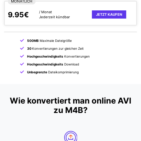
MONATLICH
/ Monat
9.95€
JETZT KAUFEN
Jederzeit kündbar
500MB
Maximale Dateigröße
30
Konvertierungen zur gleichen Zeit
Hochgeschwindigkeits
Konvertierungen
Hochgeschwindigkeits
Download
Unbegrenzte
Dateikomprimierung
Wie konvertiert man online AVI
zu M4B?