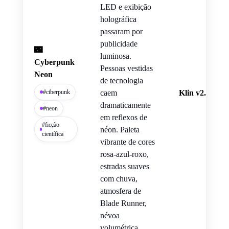
LED e exibição
holográfica
passaram por
publicidade
🌃
luminosa.
Cyberpunk
Pessoas vestidas
Neon
de tecnologia
#ciberpunk
caem
Klin v2.6
dramaticamente
#neon
em reflexos de
#ficção
néon. Paleta
científica
vibrante de cores
rosa-azul-roxo,
estradas suaves
com chuva,
atmosfera de
Blade Runner,
névoa
volumétrica,