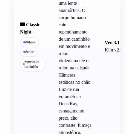
uma lente
anamórfica. O
corpo humano
🌃 Classic
caiu
Night
repentinamente
de um caminhão
#filmes
Veo 3.1
em movimento e
Klin v2.6
#noite
rolou
violentamente e
#queda de
caminhão
rolou na calçada.
Câmeras
estáticas no chão.
Luz de rua
volumétrica
Deus Ray,
esmagamento
preto, alto
contraste, fumaça
atmosférica,