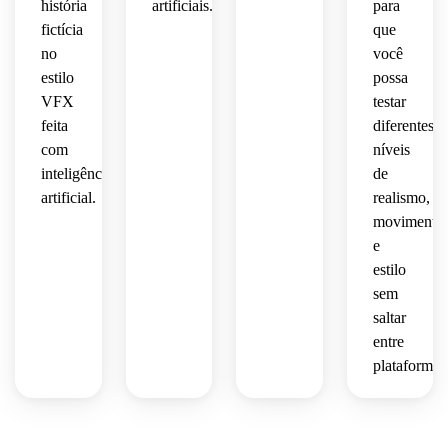
história
artificiais.
para
fictícia
que
no
você
estilo
possa
VFX
testar
feita
diferentes
com
níveis
inteligência
de
artificial.
realismo,
movimento
e
estilo
sem
saltar
entre
plataformas