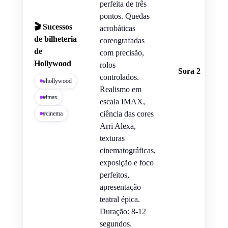
perfeita de três
pontos. Quedas
🎬 Sucessos
acrobáticas
de bilheteria
coreografadas
de
com precisão,
Hollywood
rolos
Sora 2
controlados.
#hollywood
Realismo em
#imax
escala IMAX,
ciência das cores
#cinema
Arri Alexa,
texturas
cinematográficas,
exposição e foco
perfeitos,
apresentação
teatral épica.
Duração: 8-12
segundos.