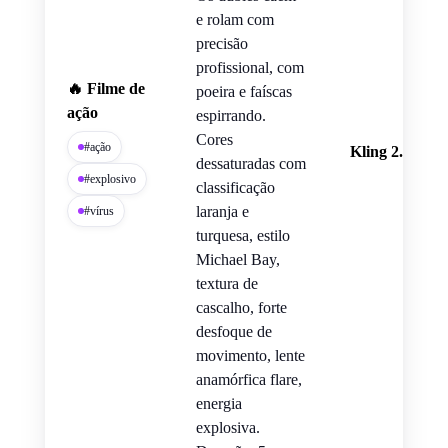
e rolam com
precisão
profissional, com
🔥 Filme de
poeira e faíscas
ação
espirrando.
Cores
#ação
Kling 2.5 Tur
dessaturadas com
#explosivo
classificação
laranja e
#vírus
turquesa, estilo
Michael Bay,
textura de
cascalho, forte
desfoque de
movimento, lente
anamórfica flare,
energia
explosiva.