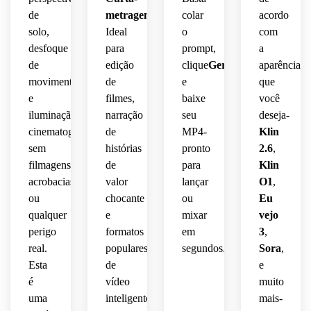
de
metragem
.
colar
acordo
solo,
Ideal
o
com
desfoque
para
prompt,
a
de
edição
clique
Gerar
,
aparência
movimento
de
e
que
e
filmes,
baixe
você
iluminação
narração
seu
deseja-
cinematográfica-
de
MP4-
Klin
sem
histórias
pronto
2.6
,
filmagens,
de
para
Klin
acrobacias
valor
lançar
O1
,
ou
chocante
ou
Eu
qualquer
e
mixar
vejo
perigo
formatos
em
3
,
real.
populares
segundos.
Sora
,
Esta
de
e
é
vídeo
muito
uma
inteligentes
mais-