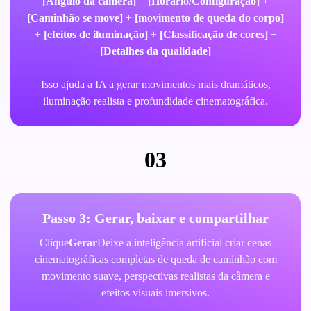
[Ângulo da câmera]
+
[Horário/Configuração]
+
[Caminhão se move]
+
[movimento de queda do corpo]
+
[efeitos de iluminação]
+
[Classificação de cores]
+
[Detalhes da qualidade]
Isso ajuda a IA a gerar movimentos mais dramáticos,
iluminação realista e profundidade cinematográfica.
03
Passo 3: Gerar, baixar e compartilhar
Clique
Gerar
Deixe a inteligência artificial criar cenas
cinematográficas completas de queda de caminhão com
movimento suave, perspectivas realistas da câmera e
efeitos visuais imersivos.