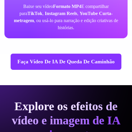
Baixe seu vídeo
Formato MP4
E compartilhar
para
TikTok
,
Instagram Reels
,
YouTube Curta-
metragem
, ou usá-lo para narração e edição criativas de
histórias.
Faça Vídeo De IA De Queda De Caminhão
Explore os efeitos de
vídeo e imagem de IA