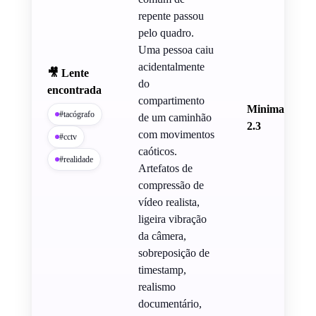
repente passou
pelo quadro.
Uma pessoa caiu
acidentalmente
🎥 Lente
do
encontrada
compartimento
Minimax Con
#tacógrafo
de um caminhão
2.3
com movimentos
#cctv
caóticos.
#realidade
Artefatos de
compressão de
vídeo realista,
ligeira vibração
da câmera,
sobreposição de
timestamp,
realismo
documentário,