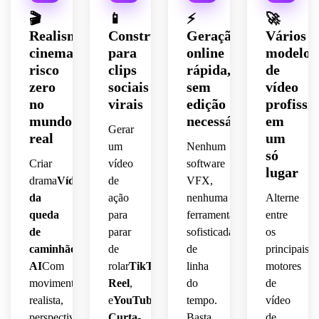
🎬
📱
⚡
🚀
Realismo
Construído
Geração
Vários
cinematográfico,
para
online
modelos
risco
clips
rápida,
de
zero
sociais
sem
vídeo
no
virais
edição
profissi
mundo
necessária
em
Gerar
real
um
um
Nenhum
só
Criar
vídeo
software
lugar
drama
Vídeo
de
VFX,
da
ação
nenhuma
Alterne
queda
para
ferramenta
entre
de
parar
sofisticada
os
caminhão
de
de
principais
AI
Com
rolar
TikTok
,
linha
motores
movimento
Reel
,
do
de
realista,
e
YouTube
tempo.
vídeo
perspectiva
Curta-
Basta
de