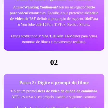
Acesso
Wanxing Youlian/ai
Abrir no navegador
Texto
para vídeo
Ferramentas. Escolha a sua preferência
Modelo
de vídeo de IA
E definir a proporção de aspecto-
16:9
Para
o YouTube ou
9:16
Para TikTok, Reels e Shorts.
Dicas profissionais:
Veo 3.1
E
Klin 2.6
Melhor para cenas
noturnas de filmes e movimentos realistas.
02
Passo 2: Digite o prompt do filme
Colar um pronto
Dicas de vídeo de queda de caminhão
AI
Ou escreva o seu próprio usando a seguinte estrutura: