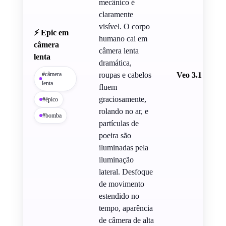
mecânico é
claramente
visível. O corpo
⚡ Epic em
humano cai em
câmera
câmera lenta
lenta
dramática,
#câmera
roupas e cabelos
Veo 3.1
lenta
fluem
graciosamente,
#épico
rolando no ar, e
#bomba
partículas de
poeira são
iluminadas pela
iluminação
lateral. Desfoque
de movimento
estendido no
tempo, aparência
de câmera de alta