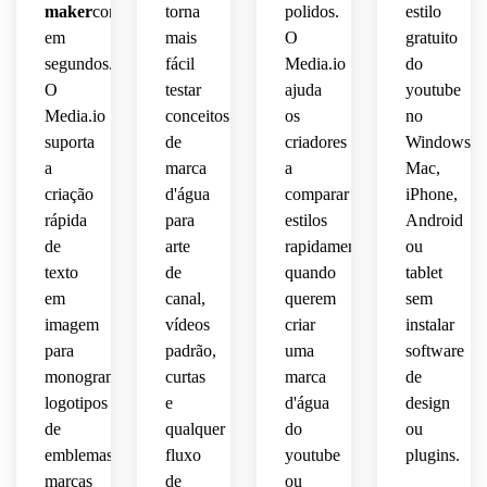
 ideal 
maker
conceitos
torna
polidos.
estilo
enquanto
cantos
vídeos
para 
compacta,
em
mais
O
gratuito
 de 
 de 
tutoriais
permanece
vídeo 
segundos.
fácil
Media.io
do
cozinha
 de 
adequado
e 
 e 
O
testar
ajuda
youtube
maquiagem,
 para 
legível
consistência
marca
Media.io
conceitos
os
no
canais
 em 
 da 
 de 
suporta
de
criadores
Windows,
vídeos
 de 
telas 
identidade
canal 
a
marca
a
Mac,
 de 
negócios,
móveis.
 do 
de 
cuidados
criação
d'água
comparar
iPhone,
criador.
alimentos.
 com 
explicadores
rápida
para
estilos
Android
a pele 
 e 
de
arte
rapidamente
ou
e 
branding
texto
de
quando
tablet
sobreposições
 de 
em
canal,
querem
sem
 do 
vídeo 
imagem
vídeos
criar
instalar
YouTube
educacional.
para
padrão,
uma
software
 de 
marca.
monogramas,
curtas
marca
de
logotipos
e
d'água
design
de
qualquer
do
ou
emblemas,
fluxo
youtube
plugins.
marcas
de
ou