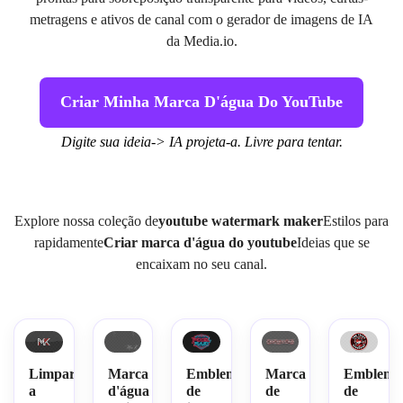
metragens e ativos de canal com o gerador de imagens de IA
da Media.io.
Criar Minha Marca D'água Do YouTube
Digite sua ideia-> IA projeta-a. Livre para tentar.
Explore nossa coleção de
youtube watermark maker
Estilos para
rapidamente
Criar marca d'água do youtube
Ideias que se
encaixam no seu canal.
Limpar
Marca
Emblema
Marca
Emblema
a
d'água
de
de
de