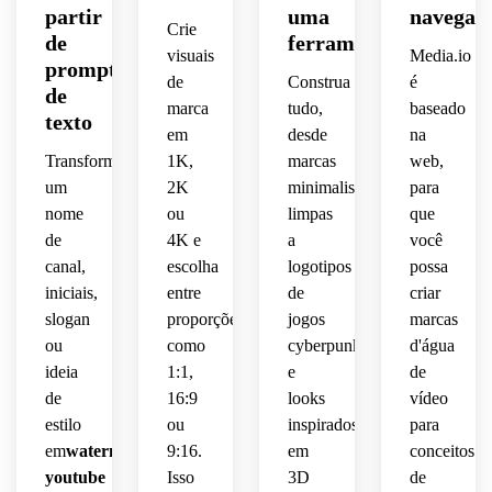
e 
vídeo 
perder
 em 
tecnológicas
adequado
partir
uma
navegad
polido,
vetorial
arejado,
humor
e 
Crie
 a 
pequenos
 do 
 para 
de
ferramenta
vetoriais
branding
legibilidade.
YouTube
branding
visuais
Media.io
fundo 
prompts
nítida,
humor
artesanal
tamanhos
 e 
 de 
de
Construa
é
transparente,
limpas,
de
 de 
profissional
 para 
branding
canal 
marca
tudo,
baseado
espaçamento
estilo 
amigável,
texto
 do 
vídeos
e 
destaques
em
desde
na
composiçã
de 
canal.
 de 
tutorial.
sobreposiçõ
equilibrado,
Transforme
1K,
marcas
web,
vida 
fundo 
jogo 
 de 
luminosos
mínima,
estético,
um
2K
minimalistas
para
transparente,
e 
vídeo 
humor
nome
ou
limpas
que
Shorts.
recorrentes
suaves,
otimizado
marca
composição
de
4K e
a
você
moderno
 para 
canal,
escolha
logotipos
possa
humor
 de 
colocação
feminina
circular
iniciais,
entre
de
criar
marca
 de 
 sutil, 
editorial
slogan
proporções
jogos
marcas
 de 
pequenos
otimizada
equilibrada,
startup,
ou
como
cyberpunk
d'água
 para 
premium,
cantos
introduções
ideia
1:1,
e
de
legível
iluminação
 em 
 de 
 em 
de
16:9
looks
vídeo
linhas 
 de 
Shorts
vlogs,
pequena
estilo
ou
inspirados
para
suaves
contraste
 do 
em
watermark
9:16.
em
conceitos
 e 
 sutil, 
YouTube
sobreposições
escala 
youtube
Isso
3D
de
refinadas,
composição
 de 
para 