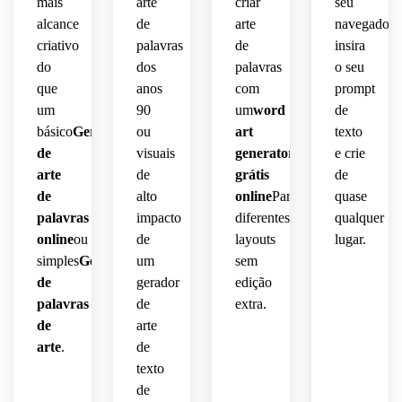
mais
arte
criar
seu
alcance
de
arte
navegador,
criativo
palavras
de
insira
do
dos
palavras
o seu
que
anos
com
prompt
um
90
um
word
de
básico
Gerador
ou
art
texto
de
visuais
generator
e crie
arte
de
grátis
de
de
alto
online
Para
quase
palavras
impacto
diferentes
qualquer
online
ou
de
layouts
lugar.
simples
Gerador
um
sem
de
gerador
edição
palavras
de
extra.
de
arte
arte
.
de
texto
de