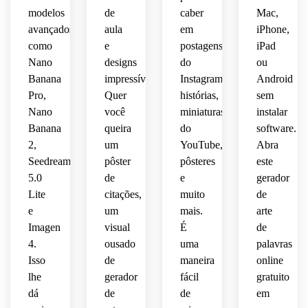
 um 
uma 
artística
modelos
de
caber
Mac,
dramáticas
clima 
estética
sociais
 que 
avançados
aula
em
iPhone,
 e de 
amigável
 ou 
parece
como
e
postagens
iPad
alta 
 e 
premium
arte 
Nano
designs
do
ou
resolução
criativo
 que 
de 
sazonal,
Banana
impressíveis.
Instagram,
Android
 para 
 com 
parece
nome.
um 
Pro,
Quer
histórias,
sem
bordas
refinada
impacto
Nano
você
miniaturas
instalar
artística
 e 
nítidas
 e 
altamente
Banana
queira
do
software.
visual 
 e 
fácil 
2,
um
YouTube,
Abra
notável.
colocação
de 
compartilhável.
Seedream
pôster
pôsteres
este
 de 
ler.
5.0
de
e
gerador
palavras
Lite
citações,
muito
de
e
um
mais.
arte
polida.
Imagen
visual
É
de
4.
ousado
uma
palavras
Isso
de
maneira
online
lhe
gerador
fácil
gratuito
dá
de
de
em