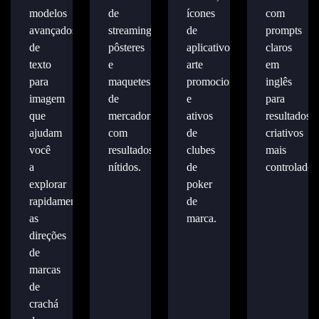
 para 
modelos
de
ícones
com
fundo 
uso 
fundo 
 para 
aplicações
transparente.
versátil
transparente.
design
avançados
streaming,
de
prompts
 do 
 de 
de
pôsteres
aplicativos,
claros
digitais
logotipo.
identidade
texto
e
arte
em
 e 
para
maquetes
promocional
inglês
impressas.
profissional.
imagem
de
e
para
que
mercadorias
ativos
resultados
ajudam
com
de
criativos
você
resultados
clubes
mais
a
nítidos.
de
controlados
explorar
poker
rapidamente
de
as
marca.
direções
de
marcas
de
crachá