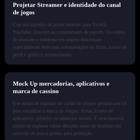
Projetar Streamer e identidade do canal
de jogos
Crie um logotipo de poker atraente para Twitch,
YouTube, Discord ou comunidades de esports. Os estilos
de mascote e emblema em negrito funcionam
especialmente bem para sobreposições de fluxo, ícones de
perfil e gráficos promocionais.
Mock Up mercadorias, aplicativos e
marca de cassino
Use ideias de logotipo de cartão de pôquer geradas por IA
para visualizar a marca de roupas, fichas, ícones de
aplicativos, pôsteres ou anúncios sociais. É uma maneira
rápida de explorar várias direções antes de finalizar um
conceito de marca pronto para produção.