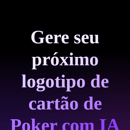
Gere seu
próximo
logotipo de
cartão de
Poker com IA