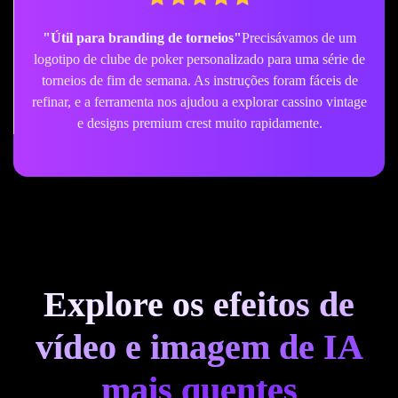
"Útil para branding de torneios"
Precisávamos de um
logotipo de clube de poker personalizado para uma série de
torneios de fim de semana. As instruções foram fáceis de
refinar, e a ferramenta nos ajudou a explorar cassino vintage
e designs premium crest muito rapidamente.
Explore os efeitos de
vídeo e imagem de IA
mais quentes