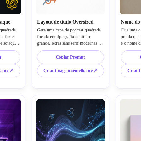
taque
Layout de título Oversized
Nome do a
quadrada 
Gere uma capa de podcast quadrada 
Crie uma c
, forte 
focada em tipografia de título 
polida que 
e sotaque 
grande, letras sans serif modernas e 
e o nome do
resarial 
ousadas, fundo de alto contraste, 
elegante, e
ica 
espaçamento equilibrado, motivo 
pessoal, to
t
Copiar Prompt
a para 
gráfico mínimo, textura sutil, forte 
de papel su
a sem serif 
hierarquia visual e um acabamento 
equilibrada
hante ↗
Criar imagem semelhante ↗
Criar 
o polida e 
comercial limpo projetado para 
suave e um 
o que 
legibilidade instantânea como uma 
permanece 
fy e 
miniatura de podcast em feeds de 
tamanhos d
aplicativos.