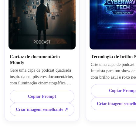
Cartaz de documentário
Tecnologia de brilho
Moody
Crie uma capa de podcast 
Gere uma capa de podcast quadrada 
futurista para um show de 
inspirada em pôsteres documentários, 
com brilho azul e roxo ne
com iluminação cinematográfica 
gradiente brilhante, grade d
escura, profundidade atmosférica, 
sutil, reflexos luminosos, á
Copiar Promp
paleta de cores contida, espaço de 
Copiar Prompt
título nítida e ousada, com
tipografia moderna, textura de grão 
enérgica, mas desordenada,
Criar imagem semel
sutil, humor de narração emocional, 
cibernética moderna e alta 
Criar imagem semelhante ↗
composição focal equilibrada e um 
miniatura para plataformas
visual elegante e polido adequado 
streaming.
para branding de podcast 
investigativo ou narrativo.