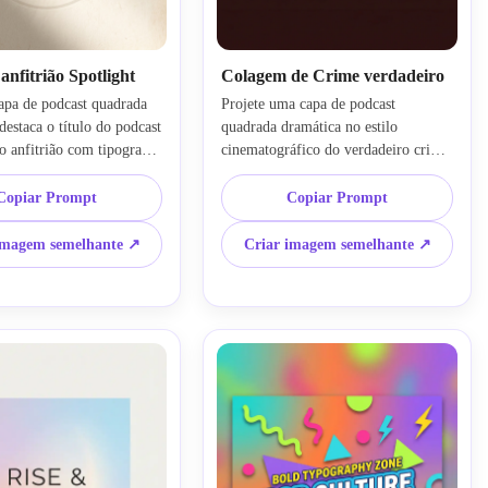
nfitrião Spotlight
Colagem de Crime verdadeiro
apa de podcast quadrada 
Projete uma capa de podcast 
destaca o título do podcast 
quadrada dramática no estilo 
 anfitrião com tipografia 
cinematográfico do verdadeiro crime 
stilo premium de marca 
com uma paleta vermelha, preta e 
ns neutros quentes, textura 
branca, efeitos de colagem de papel 
Copiar Prompt
Copiar Prompt
til, composição 
em camadas, texturas sutis de jornal, 
, iluminação direcional 
sombras humorosas, atmosfera de 
imagem semelhante ↗
Criar imagem semelhante ↗
layout sofisticado que 
suspense, zona de título ousada, 
legível em pequenos 
contraste nítido e um acabamento 
e miniatura.
premium pronto para streaming que 
parece atraente, mas desordenado.