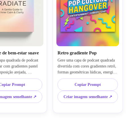
e de bem-estar suave
Retro gradiente Pop
apa quadrada de podcast 
Gere uma capa de podcast quadrada 
r com gradientes pastel 
divertida com cores gradientes retrô, 
posição arejada, 
formas geométricas lúdicas, energia 
almante, espaço de 
da cultura pop, zona de tipografia 
elegante e moderno, flor 
ousada, paleta brilhante, mas 
Copiar Prompt
Copiar Prompt
da, paleta de creme e 
controlada, profundidade de sombra 
, formas decorativas 
suave, composição em camadas 
imagem semelhante ↗
Criar imagem semelhante ↗
um acabamento suave 
limpa e um estilo visual altamente 
 se sente claro e 
clicável criado para entretenimento, 
 em aplicativos de 
comédia ou podcasts de cultura.
veis.