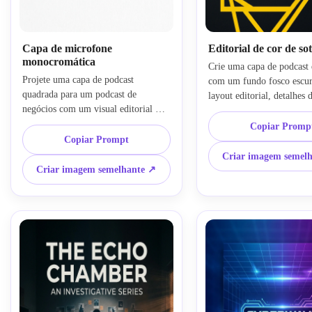
Capa de microfone
Editorial de cor de so
monocromática
Crie uma capa de podcast 
Projete uma capa de podcast 
com um fundo fosco escuro
quadrada para um podcast de 
layout editorial, detalhes d
negócios com um visual editorial 
amarelo ousado, marca emp
minimalista, ícone de microfone 
premium, moldura geométr
Copiar Promp
centrado, paleta em preto e branco, 
Copiar Prompt
simples, grande área segur
alto contraste nítido, espaço negativo 
títulos, espaço de tipografi
Criar imagem semel
generoso, área de título sans serif 
limpo, qualidade de estúdi
Criar imagem semelhante ↗
ousada, textura fosca sutil, humor 
um clima moderno refinad
profissional moderno e composição 
permanece legível no Spoti
limpa otimizada para miniaturas de 
Apple Podcasts.
aplicativos minúsculos.