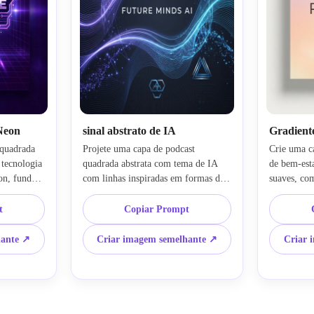
 Neon
sinal abstrato de IA
Gradient
quadrada 
Projete uma capa de podcast 
Crie uma c
tecnologia 
quadrada abstrata com tema de IA 
de bem-esta
on, fundo 
com linhas inspiradas em formas de 
suaves, com
igital 
onda, partículas brilhantes, fundo 
atmosfera c
rea de 
premium escuro, sotaques azul-
tipografia 
t
Copiar Prompt
posição 
violeta frescos, elementos de marca 
leve delica
 estética 
geométricos, espaço nítido e seguro 
blush suave
hante ↗
Criar imagem semelhante ↗
Criar 
clareza de 
para títulos, trilhas de luz suaves e 
mínimas e 
 de 
um clima elegante e inovador que 
premium que
funciona para programas de 
convidativo
comentários focados no futuro ou de 
podcast mó
IA.