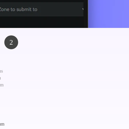
2
ns
u
em
 um