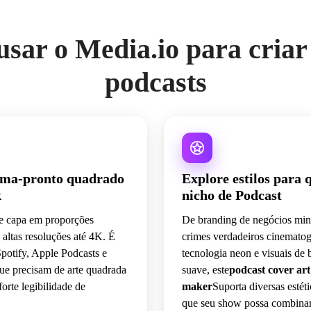
usar o Media.io para criar
podcasts
rma-pronto quadrado
Explore estilos para 
k
nicho de Podcast
de capa em proporções
De branding de negócios mini
 altas resoluções até 4K. É
crimes verdadeiros cinematog
Spotify, Apple Podcasts e
tecnologia neon e visuais de 
que precisam de arte quadrada
suave, este
podcast cover art
orte legibilidade de
maker
Suporta diversas estéti
que seu show possa combina