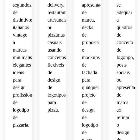
 de 
vetor 
limpa 
segundos,
delivery,
apresentações
se
 para 
pizzaria
destacado
de 
simples
de
restaurantes
de
adequar
restaurante,
alta 
 e 
 e 
distintivos
artesanais
marca,
a
italiana
sobre 
qualidade,
centralizada,
composição
 à 
italianos
ou
decks
fundo 
quadros
 ideal 
 e 
lenha,
simples.
para 
qualidade
vintage
pizzarias
de
de
centralizada
simulações
a
casuais
proposta
conceito
apresentação
 de 
vetorial
marcas
usando
e
de
isolada
conceito
minimalistas
conceitos
mockups
logotipo,
 em 
limpa 
 de 
polida
elegantes
flexíveis
de
posts
fundo 
em 
marca.
branco.
ideais
de
fachada
sociais
estilo 
sobre 
vetor 
para
design
para
ou
fundo 
sobre 
neutro.
design
de
qualquer
apresentaçõ
fundo 
profissional
logotipos
projeto
de
neutro.
de
para
de
marca
logotipo
pizza.
design
ao
de
de
refinar
pizzaria.
logotipo
o
de
design
pizza.
de