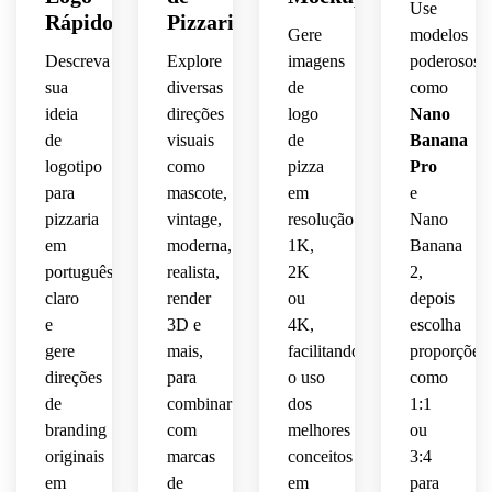
Use
clássica
textura
contrastante
Rápido
Pizzaria
plano,
Gere
modelos
 vibe 
amarelo
serifada,
vintage
urbana
 e 
Descreva
Explore
imagens
poderosos
linhas 
 de 
verde,
sua
diversas
de
como
limpas
textura
refinada,
takeaway,
ideia
direções
logo
Nano
 e 
 sutil 
tipografia
de
visuais
de
Banana
nítidas,
de 
atmosfera
composiçã
logotipo
como
pizza
Pro
carimbo
grossa
amplo
para
mascote,
em
e
sofisticada
simplificad
desgastado,
pizzaria
vintage,
resolução
 para 
Nano
amigável,
espaço
pizzaria,
bordas
em
moderna,
1K,
Banana
 em 
detalhes
branding
português
realista,
2K
2,
branco,
 em 
hierarquia
luminosas,
claro
render
ou
depois
fita, 
energético
e
3D e
4K,
escolha
ótima 
composição
limpa 
clima 
 e 
gere
mais,
facilitando
proporções
escalabilidade
de 
noturno
familiar
 de 
direções
para
o uso
como
equilibrada
ícones,
 para 
logotipo,
 e 
de
combinar
dos
 e 
1:1
cinematográ
fast 
 ar 
centralizada,
logotipo
 e 
casual,
branding
com
melhores
ou
profissional
 em 
apresentaçã
originais
marcas
conceitos
3:4
 de 
atmosfera
estilo 
composição
em
de
em
para
branding