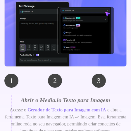
1
2
3
Abrir o Media.io Texto para Imagem
Acesse o
Gerador de Texto para Imagem com IA
e abra a
ferramenta Texto para Imagem em IA -> Imagem. Esta ferramenta
online roda no seu navegador, permitindo criar conceitos de
logotipos de pizza sem instalar nenhum software.