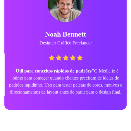
Noah Bennett
Designer Gráfico Freelancer
"Útil para conceitos rápidos de padrões"
O Media.io é
ótimo para começar quando clientes precisam de ideias de
padrões rapidinho. Uso para testar paletas de cores, motivos e
direcionamentos de layout antes de partir para o design final.