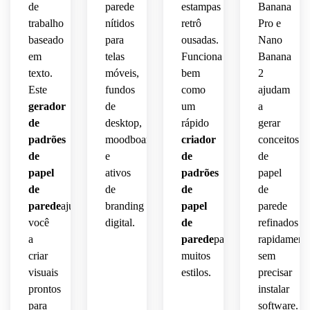
de
parede
estampas
Banana
moderna
resolução
elegante.
resolução
trabalho
nítidos
retrô
Pro e
 para 
otimizado
 para 
calma 
baseado
para
ousadas.
Nano
fundos
 para 
fundos
e 
papel 
em
telas
Funciona
Banana
clareza
marcantes.
de 
digitais
texto.
móveis,
bem
2
 de 
parede
Este
fundos
como
ajudam
alta 
refinados.
gerador
de
um
a
resolução
estético
de
desktop,
rápido
gerar
 para 
 em 
padrões
moodboards
criador
conceitos
fundos
celular.
 de 
de
e
de
de
tela 
papel
ativos
padrões
papel
estilosos.
de
de
de
de
parede
ajuda
branding
papel
parede
você
digital.
de
refinados
a
parede
para
rapidamente
criar
muitos
sem
visuais
estilos.
precisar
prontos
instalar
para
software.