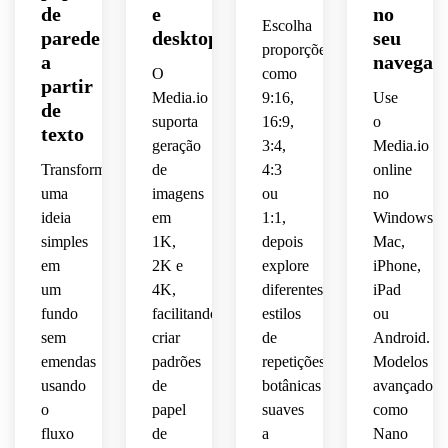
chocolate,
fundo 
papel 
um 
cinza 
transições
de
e
no
alta 
sobre 
polidos
clareza
 com 
creme
de 
fundo 
Escolha
suave,
parede
desktop
seu
resolução
marfim
 em 
repetição
parede
encantador.
 com 
elegantes,
proporções
a
navegad
 para 
alta 
premium
limpo,
textura
O
como
uso 
partir
quente
resolução,
 para 
ousada,
nítida 
 sutil, 
composição
Media.io
9:16,
Use
digital
 ou 
telas 
de
contornos
em 
apelo 
suporta
16:9,
o
tons 
adequado
modernas
formas
alta 
texto
moderno
fluida,
geração
3:4,
Media.io
moderno.
neutros
 para 
 ou 
simples,
resolução.
 para 
fundos
impressões.
Transforme
de
4:3
online
gráficas
decoração,
clima 
suaves,
 de 
espaçamento
uma
imagens
ou
no
luxuoso
 com 
celular
suaves,
atmosfera
ideia
em
1:1,
Windows,
linhas 
 ou 
alegre,
brilhante,
simples
1K,
depois
Mac,
nítidas,
desktop.
clima 
tranquila
em
2K e
explore
iPhone,
vintage
atmosfera
 e 
variação
um
4K,
diferentes
iPad
composiçã
estrutura
 de 
fundo
facilitando
estilos
ou
enérgico,
juvenil
textura
inspirada
sem
criar
de
Android.
 alto 
 e 
repetitiva
 fina 
 em 
contraste
acabamento
emendas
padrões
repetições
Modelos
e 
galeria,
 e 
definida
saída 
usando
de
botânicas
avançados
estilo 
ilustrativo
 para 
premium
o
papel
suaves
como
atmosfera
de 
um 
 de 
fluxo
de
a
Nano
alta 
polido
fundo 
alta 