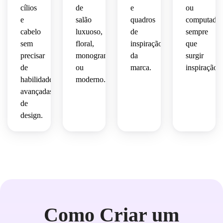
 e 
limpos
 spa 
e 
cílios
de
e
ou
identidade
 em 
ou 
perfis 
e
salão
quadros
computador
vetor.
maquiagem.
sociais.
cabelo
luxuoso,
de
sempre
premium
sem
floral,
inspiração
que
 de 
precisar
monograma
da
surgir
salão.
de
ou
marca.
inspiração.
habilidades
moderno.
avançadas
de
design.
Como Criar um