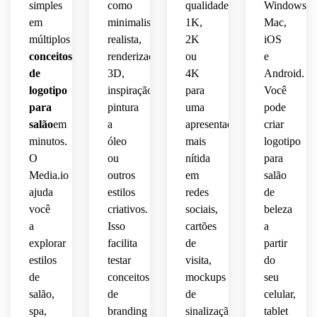
simples
como
qualidade
Windows,
linhas 
sofisticado,
 em 
em
minimalista,
1K,
Mac,
pretas 
vetor, 
Mantenha
curvas
múltiplos
realista,
2K
iOS
em 
composição
branding
 o 
fundo 
conceitos
renderização
ou
e
 de 
fundo 
suaves
branco,
simétrica,
de
3D,
salão 
4K
Android.
simples
 e um 
boutique,
 e o 
toque 
logotipo
inspiração
para
Você
branding
textura
branding
de 
para
pintura
uma
pode
pétalas
luxo 
salão
em
a
apresentação
criar
beleza
premium
 sutis, 
versátil
para 
minutos.
óleo
mais
logotipo
 e 
contraste
 para 
branding
O
ou
nítida
para
suave 
clima 
vitrines,
 de 
e 
Media.io
outros
em
salão
de 
suave 
salão 
luxuosa,
marca
ajuda
estilos
e 
redes
de
cartões
adequado
 de 
uma 
 de 
 para 
você
criativos.
sociais,
beleza
estilo 
beleza
estética
agendamen
embalagens,
a
Isso
cartões
a
vetor 
 de 
 e 
explorar
facilita
de
partir
moderno,
alto 
refinada
marketing
sinalização,
estilos
testar
visita,
do
nível 
 para 
 no 
de
conceitos
mockups
seu
bordas
com 
marcas
Instagram.
cartões
salão,
de
de
celular,
detalhes
 de 
 de 
nítidas
spa,
branding
beleza,
sinalização
tablet
visita 