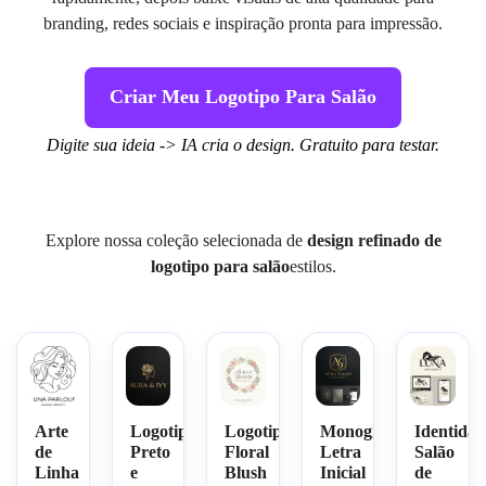
branding, redes sociais e inspiração pronta para impressão.
Criar Meu Logotipo Para Salão
Digite sua ideia -> IA cria o design. Gratuito para testar.
Explore nossa coleção selecionada de
design refinado de
logotipo para salão
estilos.
Arte
Logotipo
Logotipo
Monograma
Identida
de
Preto
Floral
Letra
Salão
Linha
e
Blush
Inicial
de