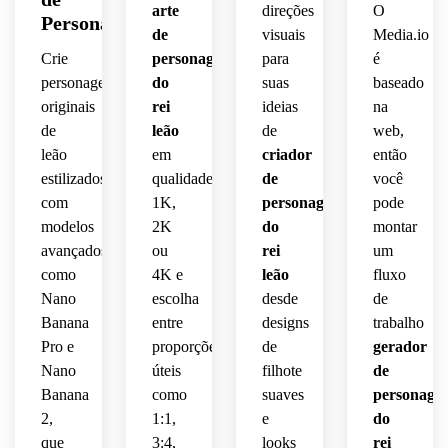
intensa
paleta 
pose 
alta 
arte
direções
O
iluminação
Personagem
 do 
de 
heroica
iluminada
de
visuais
Media.io
pôr 
cores 
 e 
 pelo 
suave 
Crie
personagem
para
é
do 
coordinadas,
corajosa
sol, 
de 
personagens
do
suas
baseado
sol, 
com 
borda,
originais
rei
ideias
na
poeira
fundo 
sobre 
luz 
de
leão
de
web,
 no 
neutro
um 
quente
silhuetas
ar, 
leão
em
criador
então
rochedo.
 do 
 de 
sombras
claro, 
 Use 
estilizados
dia, 
qualidade
de
você
relva 
 de 
linhas 
luz 
textura
esparsa,
com
1K,
personagem
pode
alto 
precisas,
de 
 sutil 
modelos
2K
do
montar
contraste,
fundo 
de 
neblina
avançados
ou
rei
um
 tons 
layout
ao 
pelagem,
como
4K e
leão
fluxo
ricos 
pôr 
atmosférica
Nano
escolha
desde
de
de 
equilibrado
do 
linguagem
laranja
Banana
entre
designs
trabalho
 e 
sol, 
noturna,
 e 
qualidade
relva 
Pro e
corporal
proporções
de
gerador
bronze,
âmbar,
realismo
Nano
úteis
filhote
de
 e 
profissional
alegre,
Banana
como
suaves
personage
energia
 de 
renderização
suave 
2,
1:1,
e
do
pré-
 clean 
sombras
estilizado
que
3:4,
looks
rei
artística