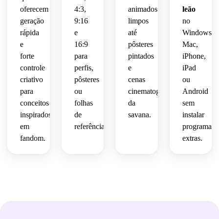
produção
cel-
 e 
oferecem
4:3,
animados
leão
 para 
shaded,
suaves
uma 
cinematográfica
geração
9:16
limpos
no
animação.
composiçã
 com 
vento 
rápida
estilo 
e
até
Windows,
foco 
suave 
pintura
cinematogr
e
16:9
pôsteres
Mac,
no 
e 
 e 
forte
para
pintados
iPhone,
conceito.
clima 
uma 
emocional.
controle
perfis,
e
iPad
cinematográfico
paleta 
criativo
pôsteres
cenas
ou
vibrante
para
ou
cinematográficas
Android
familiar.
 e 
conceitos
folhas
da
sem
acolhedora
inspirados
 de 
de
savana.
instalar
fan-
em
referência.
programas
art 
fandom.
extras.
animada.