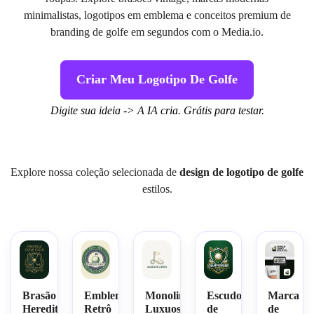
minimalistas, logotipos em emblema e conceitos premium de
branding de golfe em segundos com o Media.io.
Criar Meu Logotipo De Golfe
Digite sua ideia -> A IA cria. Grátis para testar.
Explore nossa coleção selecionada de
design de logotipo de golfe
estilos.
Brasão
Emblema
Monoline
Escudo
Marca
Hereditário
Retrô
Luxuoso
de
de