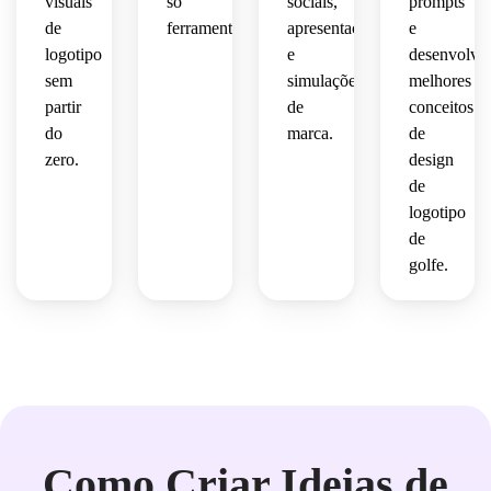
visuais
só
sociais,
prompts
redes 
 para 
de
ferramenta.
apresentações
e
sociais.
polido
vetoriais
negócios
logotipo
e
desenvolve
 de 
 de 
sem
simulações
melhores
branding
limpos.
golfe 
partir
de
conceitos
sofisticados.
do
marca.
de
sofisticado.
zero.
design
de
logotipo
de
golfe.
Como Criar Ideias de