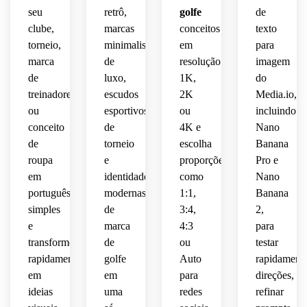
formas
torneio,
simetria
creme
 em 
seu
retrô,
golfe
de
 e 
verde 
clube,
marcas
conceitos
texto
minimalista
contornos
equilibrada,
azul 
escuro
torneio,
minimalistas
em
para
marinho
 e 
clima 
fortes,
contornos
marca
de
dourado,
resolução
imagem
contemporâ
suave,
de
luxo,
1K,
do
composição
vetoriais
linhas 
treinadores
escudos
2K
Media.io,
linhas 
 em 
sensação
suaves,
ou
esportivos
ou
incluindo
vetoriais
camadas
nítidos,
conceito
de
4K e
Nano
 e 
vintage
clima 
de
torneio
escolha
Banana
precisas
visual 
clima 
 de 
premium
 e 
roupa
e
proporções
Pro e
vetorial
premium
impressão,
 de 
layout
 de 
em
identidades
clubhouse,
como
Nano
profissional
country
excelente
português
modernas
1:1,
Banana
versátil
 para 
 club, 
fundo 
simples
de
3:4,
2,
 para 
eventos
espaço
legibilidade,
limpo 
e
marca
4:3
para
etiquetas,
 e 
e 
transforme
de
ou
testar
merchandising.
negativo
composição
precisão
rapidamente
golfe
Auto
rapidament
bonés,
em
em
para
direções,
limpo 
centralizada
vetorial,
polos 
e 
ideias
 e 
uma
redes
refinar
e 
acabamento
detalhes
perfeito