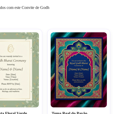
tados com este Convite de Godh
sta Floral Verde
Tema Real do Pavão