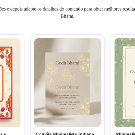
ções e depois adapte os detalhes do comando para obter melhores resul
Bharai.
s e
Convite Minimalista Indiano
Minimali