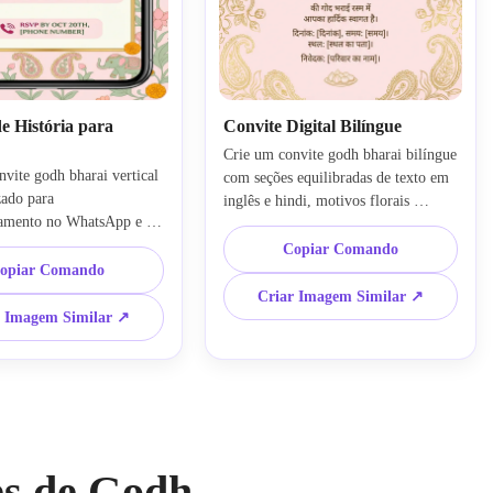
e História para
Convite Digital Bilíngue
Crie um convite godh bharai bilíngue 
vite godh bharai vertical 
com seções equilibradas de texto em 
ado para 
inglês e hindi, motivos florais 
amento no WhatsApp e 
tradicionais, paleta suave de rosa e 
tories, com estilo floral 
dourado, hierarquia clara de 
Copiar Comando
ebê indiano, áreas de 
opiar Comando
tipografia, estilo cultural indiano 
eis e destacadas, moldura 
elegante, layout retrato para 
Criar Imagem Similar ↗
elegante, paleta de rosa 
impressão e espaçamento polido para 
r Imagem Similar ↗
rde sálvia, composição 
compartilhamento familiar e convites 
ual festivo claro para 
formais.
s móveis.
es de Godh