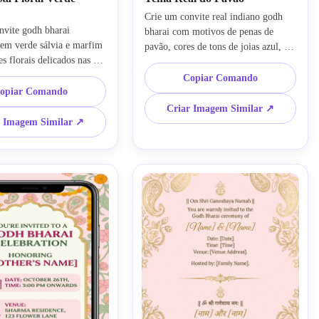
Crie um convite real indiano godh 
nvite godh bharai 
bharai com motivos de penas de 
 em verde sálvia e marfim 
pavão, cores de tons de joias azul, 
s florais delicados nas 
verde-azulado e magenta, bordas 
ues de dourado leve, 
decorativas douradas elaboradas, 
Copiar Comando
ado, espaço para tipografia 
opiar Comando
ornamentação étnica rica, clima 
extura suave parecida com 
festivo luxuoso, composição 
Criar Imagem Similar ↗
lo elegante de chá de bebê 
simétrica e zona de texto clara para 
r Imagem Similar ↗
aída em alta resolução 
um visual cerimonial premium.
convites digitais 