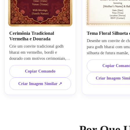
Cerimônia Tradicional
Tema Floral Silhueta
Vermelha e Dourada
Desenhe um convite de chá
Crie um convite tradicional godh 
para godh bharai com uma 
bharai em vermelho, bordô e 
silhueta de futura mamãe, 
dourado com motivos cerimoniais, 
floral pastel, paleta de blu
padrões étnicos, bordas 
creme, estilo gracioso de c
Copiar Coman
ornamentadas, atmosfera de 
Copiar Comando
indiana, clima emocional e
celebração indiana, acabamento 
acolhedor, efeitos de ilumi
Criar Imagem Simi
texturizado, layout vertical 
suave, posicionamento lim
Criar Imagem Similar ↗
equilibrado e uma aparência clássica 
texto e estética polida de 
rica pronta para impressão para 
alta definição.
eventos familiares.
Por Que U