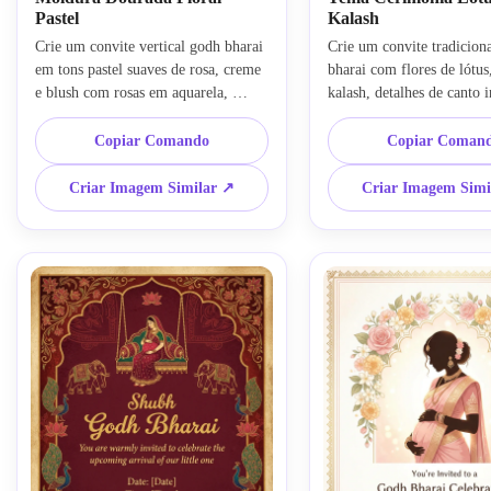
Pastel
Kalash
Crie um convite vertical godh bharai 
Crie um convite tradiciona
em tons pastel suaves de rosa, creme 
bharai com flores de lótus,
e blush com rosas em aquarela, 
kalash, detalhes de canto i
detalhes em calêndula, uma fina 
em rangoli e uma paleta qu
moldura ornamental dourada, estilo 
rosa, açafrão e marfim. U
Copiar Comando
Copiar Coman
elegante de chá de bebê indiano, área 
composição graciosa, clima
de texto centralizada, clima festivo 
indiano, bordas ornamenta
Criar Imagem Similar ↗
Criar Imagem Simi
suave, textura refinada e alta 
equilibradas e um layout l
qualidade de impressão.
adequado para uso digital 
impresso.