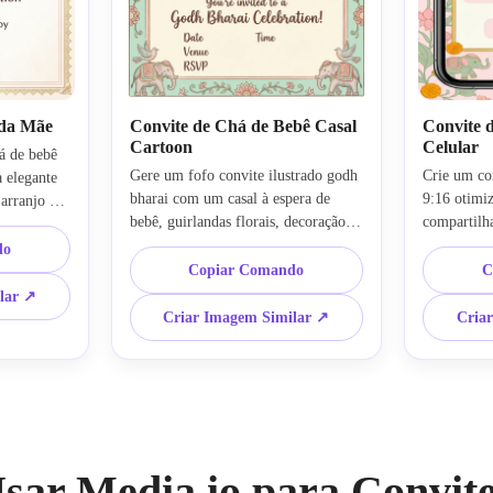
 da Mãe
Convite de Chá de Bebê Casal
Convite d
Cartoon
Celular
 de bebê 
Gere um fofo convite ilustrado godh 
Crie um con
elegante 
bharai com um casal à espera de 
9:16 otimiz
arranjo 
bebê, guirlandas florais, decoração 
compartilh
sh rosa e 
festiva indiana, tons pastéis, 
Instagram S
elebração 
do
composição lúdica e elegante, clima 
de chá de b
 
Copiar Comando
C
de celebração alegre, texturas suaves, 
texto legív
nação 
lar ↗
layout fácil de ler e um design 
decorativa 
po do 
Criar Imagem Similar ↗
Cria
amigável, ideal para compartilhar 
pastel e ve
convite em 
com a família.
limpa e vis
dispositivo
sar Media.io para Convit