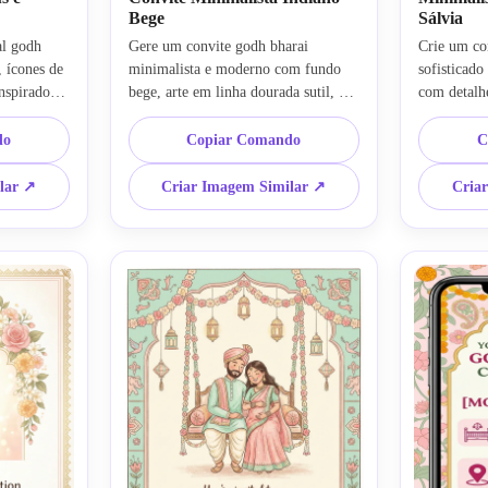
Bege
Sálvia
l godh 
Gere um convite godh bharai 
Crie um co
 ícones de 
minimalista e moderno com fundo 
sofisticado
nspirados 
bege, arte em linha dourada sutil, 
com detalhe
ente de 
sombras suaves, espaçamento limpo, 
bordas, toq
se uma 
composição central elegante, 
layout arej
do
Copiar Comando
C
 festivo 
sensação premium de celebração 
refinada, t
das mas 
indiana, detalhes florais discretos e 
papel, esti
lar ↗
Criar Imagem Similar ↗
Cria
impo, 
design que pode ser impresso para 
indiano e s
ou 
celular em clima luxuoso e calmo.
nítida para 
modernos.