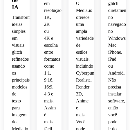
de
realistas
acabamento
de IA 
design
nostálgicas
áspera,
amplo,
calmas
em
O
glitch
assimétrico,
IA
 de 
centralizado
altamente
 da 
 alto 
resolução
Media.io
diretamente
tela 
 e 
digital
gráfico
era 
acentos
destaques
contrastand
contraste,
Transforme
1K,
oferece
no
para 
camadas
detalhada.
 de 
da 
 de 
 em 
 com 
ideias
2K
uma
navegador
um 
 de 
ultra-
alta 
internet,
cor 
magenta
danos 
clima 
simples
ou
ampla
no
autêntico
corrupção
detalhado.
qualidade
 caos 
mínimos,
 e 
de 
artístico
em
4K e
variedade
Windows,
 para 
divertido,
ciano,
tela, 
visual 
digital
estética
 lay-
visuais
escolha
de
Mac,
contraste
clima 
contemporâneo
glitch 
out 
detalhes
de 
glitch
entre
estilos
iPhone,
vintage.
imitando
glitch 
balanceado
dramático,
arte 
experimental
refinados
formatos
visuais,
iPad
 uma 
contemporâ
 de 
arquitetônicos
tecnológica
 e 
usando
como
incluindo
ou
tela 
cartaz,
formato
caos 
os
1:1,
Cyberpunk,
Android.
analógica
 focal 
nítidos
surreal,
visual 
principais
9:16,
Realista,
Não
texturas
centralizado
 e 
fluido
convincente.
modelos
16:9,
Render
precisa
 e 
distorção
composiçã
 que 
plásticas
de
4:3 e
3D,
instalar
detalhe
ainda 
cyberpunk
panorâmica
texto
mais.
Anime
software,
mantém
brilhantes
nítido 
 um 
para
Assim
e
então
 e 
que 
controlada
camadas
efeito 
imagem
é
mais.
você
distorção
transforma
 para 
 de 
glitch 
do
mais
Você
pode
uma 
distorção
elegante
Media.io,
fácil
pode
ir do
precisa