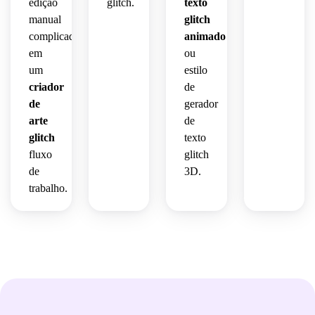
edição
glitch.
texto
manual
glitch
complicada
animado
em
ou
um
estilo
criador
de
de
gerador
arte
de
glitch
texto
fluxo
glitch
de
3D.
trabalho.