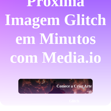
Próxima
Imagem Glitch
em Minutos
com Media.io
Comece a Criar Arte
Glitch