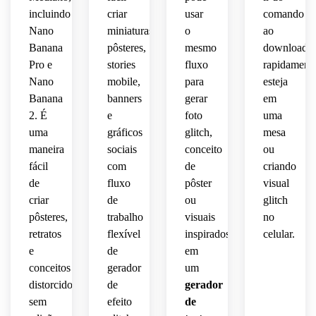
ruído 
imagem
incluindo
criar
usar
comando
 que 
bruto 
equilibrada
digno 
lembra
Nano
miniaturas,
o
ao
em 
glitch 
 e 
de 
 uma 
uma 
futurista
detalhes
Banana
pôsteres,
mesmo
download
galeria.
falha 
arte 
Pro e
stories
fluxo
rapidamente
de 
glitch 
dramática.
refinados
Nano
mobile,
para
esteja
software
de 
 para 
Banana
banners
gerar
em
alto 
uma 
2. É
e
foto
uma
estilosa.
impacto.
estética
uma
gráficos
glitch,
mesa
 de 
maneira
sociais
conceito
ou
imagem
fácil
com
de
criando
glitch 
de
fluxo
pôster
visual
memorável
criar
de
ou
glitch
pôsteres,
trabalho
visuais
no
retratos
flexível
inspirados
celular.
e
de
em
conceitos
gerador
um
distorcidos
de
gerador
sem
efeito
de