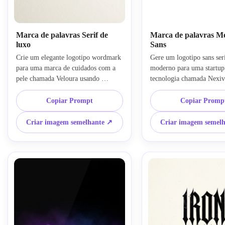
Marca de palavras Serif de
Marca de palavras M
luxo
Sans
Crie um elegante logotipo wordmark 
Gere um logotipo sans seri
para uma marca de cuidados com a 
moderno para uma startup 
pele chamada Veloura usando 
tecnologia chamada Nexiv
tipografia serif refinada de alto 
letras geométricas, kerning
contraste, espaçamento generoso e 
equilibrado e um layout ce
Copiar Prompt
Copiar Promp
uma composição centrada. Use uma 
minimalista. Mantenha a pa
paleta monocromática em um fundo 
preto, branco e cinza fres
Criar imagem semelhante ↗
Criar imagem semel
marfim suave com sombras sutis, 
contraste nítido, apresenta
estilo editorial polido, clima de 
clareza vetorial suave e u
marca de beleza premium, bordas 
profissional de identidade 
nítidas e apresentação limpa e 
para sites e pitch decks.
sofisticada.