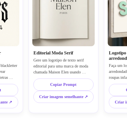
r
Editorial Moda Serif
Logotipo 
arredon
Gere um logotipo de texto serif 
blackletter 
Faça um log
editorial para uma marca de moda 
ear 
arredondado
chamada Maison Elen usando 
tras 
roupas inf
tipografia serif fina e elegante, 
 vertical e 
usando letr
espaçamento arejado e um layout 
Copiar Prompt
de alto 
pastel aleg
t
centrado limpo. Mantenha a paleta 
 
equilibrada
preta e marfim suave, com uma 
Criar imagem semelhante ↗
 clima 
fundo limp
estética de revista de luxo, contraste 
hante ↗
Criar 
impo e 
acolhedor 
discreto, clima de passarela refinado 
as premium 
bordas suav
e acabamento premium suave para 
ogotipo 
charmosa d
apresentações de marca.
apresentaçã