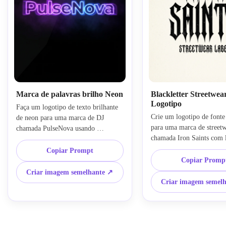
Marca de palavras brilho Neon
Blackletter Streetwea
Logotipo
Faça um logotipo de texto brilhante 
Crie um logotipo de fonte 
de neon para uma marca de DJ 
para uma marca de streetw
chamada PulseNova usando 
chamada Iron Saints com le
tipografia futurista ousada, luz roxa e 
góticas nítidas, forte ritmo
azul elétrica e uma composição de 
Copiar Prompt
um layout monocromático 
pôster de boate central. Adicione 
Copiar Promp
contraste. Use textura sutil,
névoa sutil, bordas luminosas, fundo 
Criar imagem semelhante ↗
composição central ousada,
escuro brilhante, alta saturação, 
Criar imagem semel
editorial de moda, fundo l
clima enérgico da vida noturna e 
energia de marca de roup
impressionante qualidade de 
com uma apresentação de l
sinalização digital.
nítida e impactante.