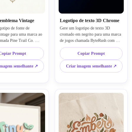
 emblema Vintage
Logotipo de texto 3D Chrome
otipo de fonte de 
Gere um logotipo de texto 3D 
ntage para uma marca ao 
cromado em negrito para uma marca 
amada Pine Trail Co. 
de jogos chamada ByteRush com 
s serif clássicas, um 
letras metálicas reflexivas, 
mblema circular e tons de 
perspectiva dramática e um fundo 
Copiar Prompt
Copiar Prompt
o e bege inspirados na 
gradiente escuro. Use destaques 
clui textura angustiada, 
prateados legais, iluminação futurista 
imagem semelhante ↗
Criar imagem semelhante ↗
namentais equilibrados, 
do aro, superfícies brilhantes, 
entura patrimonial, 
profundidade forte, clima energético 
e impressão robusta e 
de esports e estilo social de alto 
ição de logotipo limpa 
contraste com detalhes 
ara embalagens e rótulos.
cinematográficos nítidos.