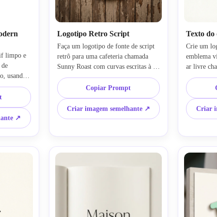
odern
Logotipo Retro Script
Texto do
Faça um logotipo de fonte de script 
Crie um log
f limpo e 
retrô para uma cafeteria chamada 
emblema vi
de 
Sunny Roast com curvas escritas à 
ar livre ch
o, usando 
mão, uma paleta de creme quente e 
usando letra
 
laranja queimada e uma composição 
layout de e
Copiar Prompt
ntrado 
t
sutil inspirada em distintivo. 
verde escur
leta 
Adicione textura de grão macio, 
floresta. In
Criar imagem semelhante ↗
Criar 
co, com 
energia nostálgica de café, 
detalhes or
hante ↗
ção plana, 
profundidade de estilo impresso, 
clima de av
ma sensação 
clima de iluminação aconchegante e 
qualidade d
de startup 
uma estética de placa vintage polida.
uma compos
adequada p