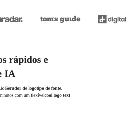
os rápidos e
e IA
.io
Gerador de logotipo de fonte
.
 minutos com um flexível
cool logo text