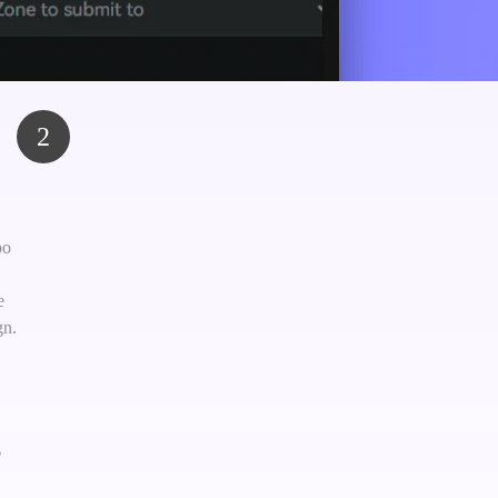
2
po
e
gn.
o