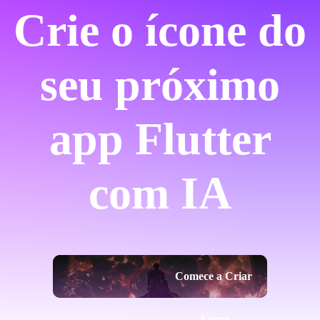
Crie o ícone do
seu próximo
app Flutter
com IA
Comece a Criar
Agora