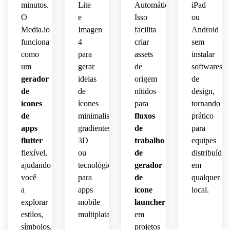
alegre
 de 
gamer
ícone 
minutos.
Lite
Automático.
iPad
 que 
apps 
 e 
de 
O
e
Isso
ou
limpa,
permanece
voltados
silhueta
launcher.
Media.io
Imagen
facilita
Android
 sem 
 para 
texto 
funciona
4
criar
sem
reconhecível
desenvolvedores.
ousada
e 
como
para
assets
instalar
 em 
 feita 
silhueta
tamanhos
um
gerar
de
softwares
para 
ótima 
gerador
ideias
origem
de
distintiva
pequenos.
legibilidade
de
de
nítidos
design,
 do 
ícones
ícones
para
tornando
otimizada
ícone 
de
minimalistas,
fluxos
prático
 para 
de 
visibilidade
apps
gradientes,
de
para
launcher.
 em 
flutter
3D
trabalho
equipes
lojas 
flexível,
ou
de
distribuídas
de 
ajudando
tecnológicos
gerador
em
apps.
você
para
de
qualquer
a
apps
ícone
local.
explorar
mobile
launcher
estilos,
multiplataforma.
em
símbolos,
projetos