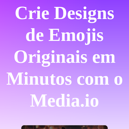
Crie Designs
de Emojis
Originais em
Minutos com o
Media.io