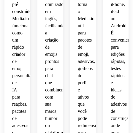
pré-
otimizados
torna
iPhone,
 para 
compartilh
 de 
aplicativos
construídos.
em
o
iPad
permanecer
 em 
tamanho
design
 ideal 
Discord,
Media.io
inglês,
Media.io
ou
para 
legíveis
pequeno.
orientado
adesivos
funciona
facilitando
útil
Android.
 em 
Slack,
 pela 
 de 
como
a
para
É
fluxos
identidade
mensagem
um
criação
pacotes
convenient
 de 
Telegram
 para 
rápido
de
de
para
trabalho
 e 
bate-
reutilizáveis.
criador
emojis
emoji,
edições
 de 
WhatsApp.
papos 
de
prontos
adesivos,
rápidas,
emoji 
e 
inspirados
emoji
para
gráficos
testes
perfis.
 em 
personalizado
chat
de
rápidos
discórdia
de
que
perfil
e
 e 
IA
combinem
e
ideias
espelho.
para
com
ativos
de
reações,
sua
que
adesivos
pacotes
marca,
você
de
de
humor
pode
construção
adesivos
ou
redimensionar
onde
e
plataforma.
para
quer