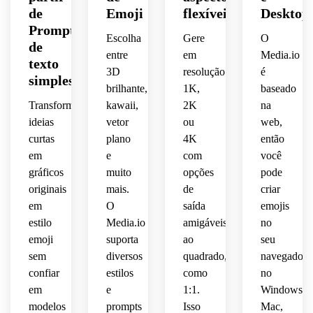
 clara 
amarela
transparente,
legível
centrado,
polido,
de
Emoji
flexíveis
Desktop
projetada
centrada,
acabamento
acabamento
 para 
 tons 
amigável,
Prompts
 para 
brilhante,
legível
adesivos
espaço
de 
Escolha
Gere
O
de
aplicativos
fundo 
premium
 em 
social 
pele 
bordas
entre
em
Media.io
 de 
texto
composição
transparent
 de 
pequenos
polido
digitais.
negativo
quentes,
3D
resolução
é
mensagens.
qualidade
simples
nítidas,
brilhante,
1K,
baseado
centrada,
acabament
 de 
tamanhos
pronto.
suave,
destaques
Transforme
kawaii,
2K
na
adesivo.
 de 
fundo 
humor
pronto
bate-
ideias
vetor
ou
web,
fundo 
suaves,
transparente,
 bem-
 para 
papo.
transparente,
curtas
plano
4K
então
humorado,
adesivos,
composição
forma
em
e
com
você
estética
gráficos
muito
opções
pode
fundo 
contornos
centrada,
legível
originais
mais.
de
criar
transparente,
elegante
em
O
saída
emojis
limpos,
 e 
contorno
simples,
estilo
Media.io
amigáveis
no
bordas
moderna
layout
emoji
suporta
ao
seu
 de 
limpo,
acabamento
afiadas
interface,
sem
diversos
quadrado,
navegador
 de 
organizado
fundo 
polido
confiar
estilos
como
no
adesivos,
otimizado
transparente,
em
e
1:1.
Windows,
adequado
 para 
pronto
modelos
prompts
Isso
Mac,
projetados
 para 
clareza
charmoso
 para 