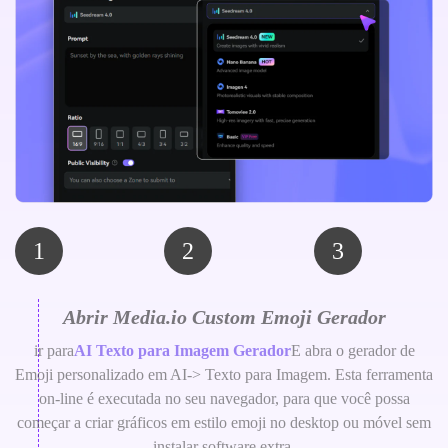
1
2
3
Abrir Media.io Custom Emoji Gerador
ir para
AI Texto para Imagem Gerador
E abra o gerador de
Emoji personalizado em AI-> Texto para Imagem. Esta ferramenta
on-line é executada no seu navegador, para que você possa
começar a criar gráficos em estilo emoji no desktop ou móvel sem
instalar software extra.