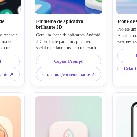
 de
Emblema de aplicativo
Ícone de
brilhante 3D
Projete um 
vo Android 
Gere um ícone de aplicativo Android 
Android no
rma de 
3D brilhante para um aplicativo 
para um apl
com um 
social ou criador, usando um crachá 
com painéi
 suave no 
quadrado arredondado e um símbolo 
e um símbo
adrada 
de bolha de bate-papo central em 
t
Copiar Prompt
limpo. Use 
aves de 
negrito. Adicione iluminação 
desfoque su
Criar 
hantes, 
reflexiva, sombras suaves, textura 
violeta sua
hante ↗
Criar imagem semelhante ↗
randing 
plástica premium, tons vivos de coral 
luminosas e
e ser 
e azul e uma apresentação polida da 
UI. Manten
e e 
app-store. Mantenha o design simples 
equilibrada
 grade da 
o suficiente para permanecer legível 
a marca m
em tamanhos pequenos.