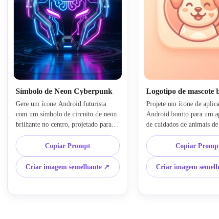
Símbolo de Neon Cyberpunk
Logotipo de mascote 
Gere um ícone Android futurista 
Projete um ícone de aplica
com um símbolo de circuito de neon 
Android bonito para um ap
brilhante no centro, projetado para 
de cuidados de animais de 
um aplicativo de tecnologia ou IA. 
com um rosto de mascote 
Use uma base escura, iluminação 
formas arredondadas. Use 
Copiar Prompt
Copiar Promp
azul elétrica e magenta, simetria 
pastel quente, tons suaves 
elegante, textura cromada sutil e 
pêssego, bordas vetoriais l
Criar imagem semelhante ↗
Criar imagem semel
efeitos de brilho vívidos. Mantenha a 
destaques suaves e um hum
forma compacta, nítida e 
e acessível. Faça o crachá 
impressionante para um ícone de 
simples e altamente reconh
aplicativo móvel de alto impacto.
pequenas telas móveis.