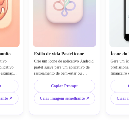
bonito
Estilo de vida Pastel ícone
Ícone do
tivo 
Crie um ícone de aplicativo Android 
Gere um íc
licativo 
pastel suave para um aplicativo de 
profissiona
estimação 
rastreamento de bem-estar ou 
financeiro 
amigável e 
hábitos, com um símbolo de folha ou 
em um símb
uma paleta 
loop centrado. Use tons de rosa 
escudo com 
t
Copiar Prompt
de creme e 
blush, hortelã e lavanda, 
Use tons pr
impas, 
enquadramento arredondado-
azul e prat
hante ↗
Criar imagem semelhante ↗
Criar 
or alegre 
quadrado suave, profundidade sutil e 
restrito e 
polido, 
uma composição minimalista calma. 
O ícone de
ecível em 
O visual geral deve ser calmante, 
simples o su
moderno, refinado e ideal para 
visibilidad
branding de aplicativos de estilo de 