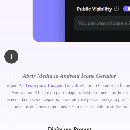
1
Abrir Media.io Android Ícone Gerador
ir para
AI Texto para Imagem Gerador
E abra o Gerador de Ícone
Android em AI-> Texto para Imagem. Esta ferramenta on-line é
executada no seu navegador, para que você possa começar a projet
conceitos de ícones rapidamente sem instalar nenhum software.
Digite um Prompt