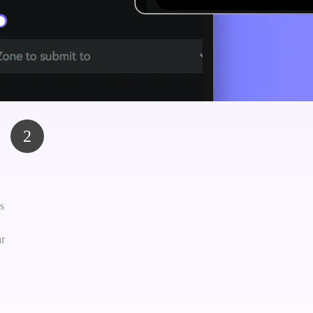
2
s
ar