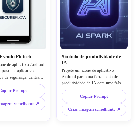
 Escudo Fintech
Símbolo de produtividade de
IA
one de aplicativo Android 
Projete um ícone de aplicativo 
l para um aplicativo 
Android para uma ferramenta de 
ou de segurança, centrado 
produtividade de IA com uma faísca 
olo de bloqueio de 
abstrata elegante e um símbolo 
forte equilíbrio visual. 
Copiar Prompt
inspirado em circuito. Use gradientes 
ofundos de azul marinho, 
Copiar Prompt
azul-violeta, um crachá arredondado-
a, contornos limpos, brilho 
imagem semelhante ↗
quadrado polido, brilho sutil, espaço 
marca moderna confiável. 
Criar imagem semelhante ↗
negativo limpo e um clima futurista, 
ve ser seguro, premium e 
mas mínimo. Priorizar clareza, 
ficiente para ter 
acabamento premium e forte 
e prática na app store.
reconhecimento para um 