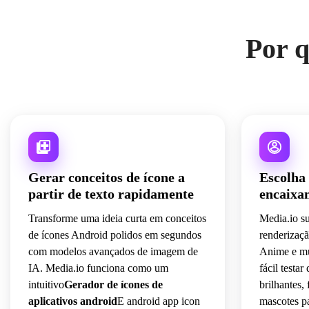
Por q
Gerar conceitos de ícone a
Escolha 
partir de texto rapidamente
encaixam
Transforme uma ideia curta em conceitos
Media.io su
de ícones Android polidos em segundos
renderizaçã
com modelos avançados de imagem de
Anime e mui
IA. Media.io funciona como um
fácil testa
intuitivo
Gerador de ícones de
brilhantes,
aplicativos android
E android app icon
mascotes pa