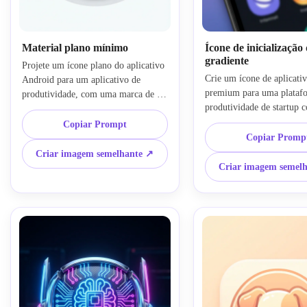
Material plano mínimo
Ícone de inicialização
gradiente
Projete um ícone plano do aplicativo 
Crie um ícone de aplicati
Android para um aplicativo de 
premium para uma platafo
produtividade, com uma marca de 
produtividade de startup 
seleção geométrica centrada e um 
símbolo de faísca abstrato
motivo quadrado em camadas. Use 
Copiar Prompt
centro. Use composição qu
princípios de design de material, 
Copiar Promp
arredondada, gradientes su
bordas nítidas, profundidade de 
Criar imagem semelhante ↗
roxo a azul, destaques bril
sombra sutil, espaçamento 
Criar imagem semel
espaço negativo limpo e b
equilibrado e um fundo branco limpo 
SaaS refinado. O clima dev
ou cinza suave. Mantenha a paleta 
inovador, moderno, elegant
azul, azul e branco, polido, mínimo e 
altamente clicável em uma
pronto para dispositivos móveis.
app store.