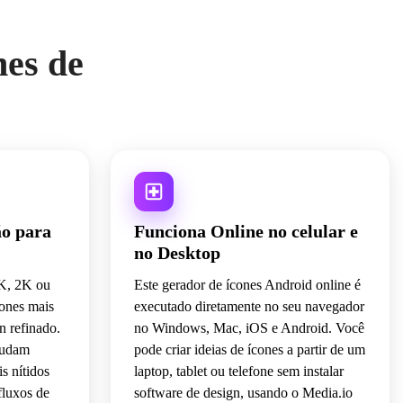
moderno
android app icon 
maker
Conceito.
nes de
ão para
Funciona Online no celular e
no Desktop
1K, 2K ou
Este gerador de ícones Android online é
cones mais
executado diretamente no seu navegador
n refinado.
no Windows, Mac, iOS e Android. Você
ajudam
pode criar ideias de ícones a partir de um
s nítidos
laptop, tablet ou telefone sem instalar
fluxos de
software de design, usando o Media.io