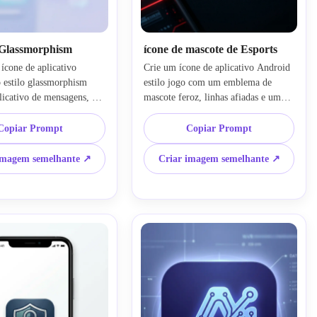
 Glassmorphism
ícone de mascote de Esports
ícone de aplicativo 
Crie um ícone de aplicativo Android 
 estilo glassmorphism 
estilo jogo com um emblema de 
icativo de mensagens, 
mascote feroz, linhas afiadas e uma 
s em camadas translúcidos 
composição centrada dinâmica. Use 
lo de mensagem centrado 
iluminação dramática do aro, 
Copiar Prompt
Copiar Prompt
textura de vidro fosco, 
contraste de cores vermelhas e pretas 
til, gradientes ciano e 
ousadas, sotaques metálicos e um 
imagem semelhante ↗
Criar imagem semelhante ↗
ves, destaques de bordas 
layout de distintivo polido. O ícone 
 um clima futurista da 
deve parecer enérgico, competitivo e 
ha a composição 
memorável, mantendo-se limpo o 
, elegante e adequada para 
suficiente para a legibilidade do 
óvel moderna.
ícone do aplicativo.