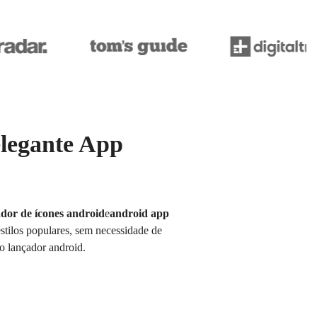
elegante App
dor de ícones android
e
android app
stilos populares, sem necessidade de
o lançador android.