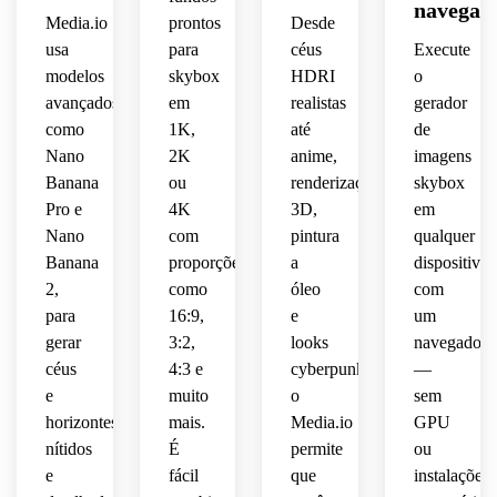
navegad
evitar 
 de 
 e 
aberto.
solar 
Media.io
prontos
Desde
reflexos,
repetições,
360 
simuladores.
horizonte
dramático,
leve e 
 pano 
usa
para
céus
Execute
graus.
 de 
quente,
de 
modelos
skybox
HDRI
o
transições
360 
silhuetas
fundo 
avançados,
em
realistas
gerador
 de 
graus 
sensação
retrô 
como
1K,
até
de
cores 
perfeito
fracas 
 de 
completo
suaves,
Nano
2K
anime,
imagens
de 
brisa 
 de 
 pano 
adaptado
montanhas
Banana
suave,
ou
renderização
skybox
360 
de 
 para 
 ao 
 céu 
Pro e
4K
3D,
em
graus 
fundo 
jogos 
redor 
estilizado
para 
Nano
com
pintura
qualquer
sereno
voxel 
do 
 de 
corredores
Banana
proporções
a
dispositivo
 de 
e 
horizonte,
360 
 de 
2,
como
óleo
com
360 
ambientes
graus 
arcade
para
16:9,
e
um
graus 
 de 
sinistro
que 
 e 
perfeito
gerar
3:2,
looks
navegador
construção
se 
jogos 
 para 
 de 
ambiente
céus
adapta
4:3 e
cyberpunk,
—
de 
cenas 
blocos.
 de 
 ao 
e
muito
o
sem
ritmo.
de 
360 
anime,
horizontes
mais.
Media.io
GPU
jogo 
graus 
nítidos
É
permite
ou
meditativas
para 
JRPG 
e
fácil
que
instalações
 ou 
mundos
e 