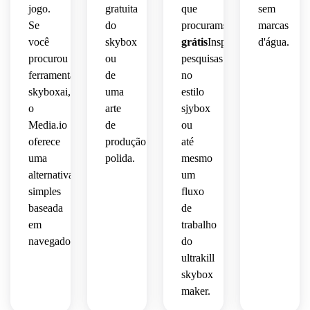
jogo.
gratuita
que
sem
Se
do
procuram
skybox
marcas
você
skybox
grátis
Inspiração,
d'água.
procurou
ou
pesquisas
ferramentas
de
no
skyboxai,
uma
estilo
o
arte
sjybox
Media.io
de
ou
oferece
produção
até
uma
polida.
mesmo
alternativa
um
simples
fluxo
baseada
de
em
trabalho
navegador.
do
ultrakill
skybox
maker.