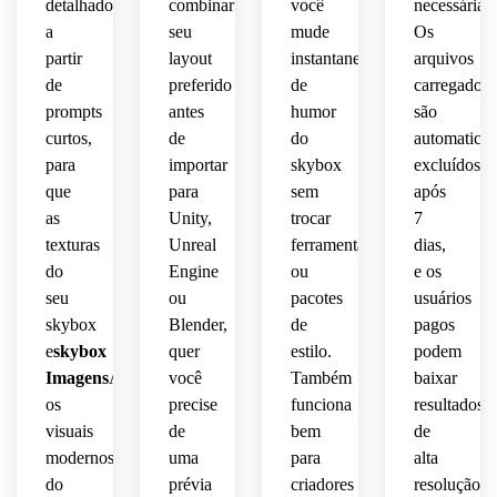
detalhados
combinar
você
necessárias.
aconchegantes.
 de 
jogos 
a
seu
mude
Os
RPG 
de 
de 
partir
exploração
layout
instantaneamente
arquivos
fantasia
de
preferido
de
carregados
aconchegantes.
prompts
antes
humor
são
escura.
curtos,
de
do
automatica
para
importar
skybox
excluídos
que
para
sem
após
as
Unity,
trocar
7
texturas
Unreal
ferramentas
dias,
do
Engine
ou
e os
seu
ou
pacotes
usuários
skybox
Blender,
de
pagos
e
skybox
quer
estilo.
podem
Imagens
Acompanhe
você
Também
baixar
os
precise
funciona
resultados
visuais
de
bem
de
modernos
uma
para
alta
do
prévia
criadores
resolução