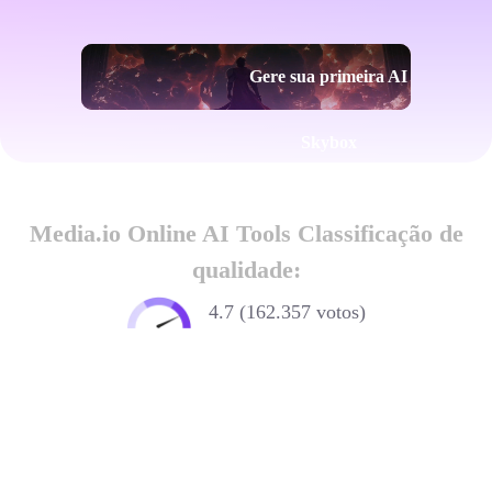
Gere sua primeira AI
Skybox
Media.io Online AI Tools Classificação de
qualidade:
4.7 (162.357 votos)