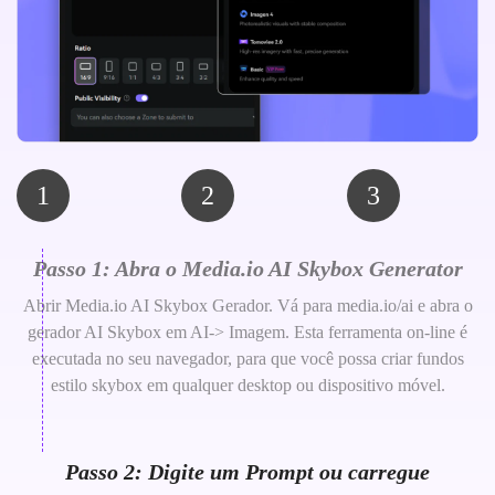
1
2
3
Passo 1: Abra o Media.io AI Skybox Generator
Abrir Media.io AI Skybox Gerador. Vá para media.io/ai e abra o
gerador AI Skybox em AI-> Imagem. Esta ferramenta on-line é
executada no seu navegador, para que você possa criar fundos
estilo skybox em qualquer desktop ou dispositivo móvel.
Passo 2: Digite um Prompt ou carregue