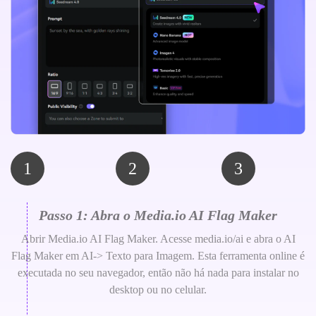
1
2
3
Passo 1: Abra o Media.io AI Flag Maker
Abrir Media.io AI Flag Maker. Acesse media.io/ai e abra o AI
Flag Maker em AI-> Texto para Imagem. Esta ferramenta online é
executada no seu navegador, então não há nada para instalar no
desktop ou no celular.