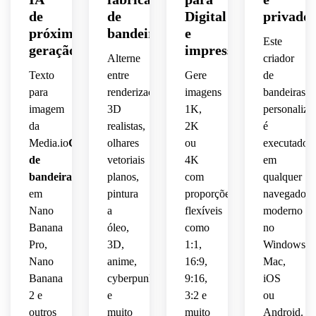
galeria
 ao 
borlas,
e 
 4K.
maquetes
negócios.
de
de
Digital
privado
afiada
fundo,
 velas 
efeitos
rasgadas,
 de 
próxima
bandeiras
e
 e 
branca,
e 
Este
impressão.
geração
impressão
alegre.
papel 
tochas
holográficos,
oceano
Alterne
criador
apresentado
de 
 forte 
Texto
entre
Gere
de
parede
lançando
contraste,
tempestuoso
para
renderizações
imagens
bandeiras
como 
imagem
3D
1K,
personaliza
um 
estético
iluminação
estilo 
escuro
da
realistas,
2K
é
quadro
de 
 e 
 de 
sonhador,
Media.io
Gerador
olhares
ou
executado
dramática
marca
nuvens
exploração
 de 
 ao 
de
vetoriais
4K
em
 de 
composiçã
humorística,
esports
fundo,
bandeiras
Executa
planos,
com
qualquer
design
 arte 
 de 
em
pintura
proporções
navegador
 de 
centrada,
de 
alta 
iluminação
Nano
a
flexíveis
moderno
marca,
 arte 
fantasia
energia,
Banana
óleo,
como
no
digital
dramática
Pro,
3D,
1:1,
Windows,
etiquetas
 de 
pintoresca
ilustração
 de 
alta 
Nano
anime,
16:9,
Mac,
cinematográfica,
tipografia
resolução
detalhada,
digital
Banana
cyberpunk
9:16,
iOS
 para 
visual 
2 e
e
3:2 e
ou
limpas
designs
resolução
nítida 
de 
outros
muito
muito
Android.