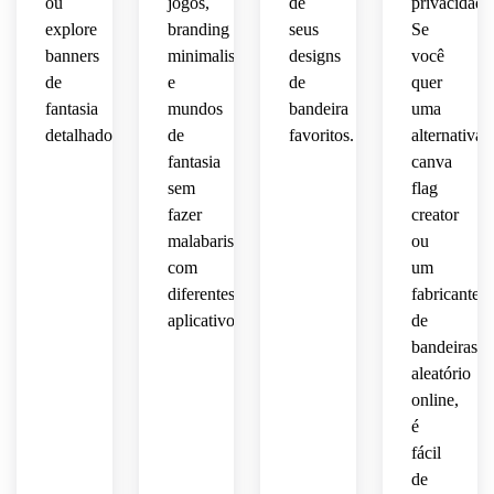
ou
jogos,
de
privacidade
explore
branding
seus
Se
banners
minimalista
designs
você
de
e
de
quer
fantasia
mundos
bandeira
uma
detalhados.
de
favoritos.
alternativa
fantasia
canva
sem
flag
fazer
creator
malabarismo
ou
com
um
diferentes
fabricante
aplicativos.
de
bandeiras
aleatório
online,
é
fácil
de