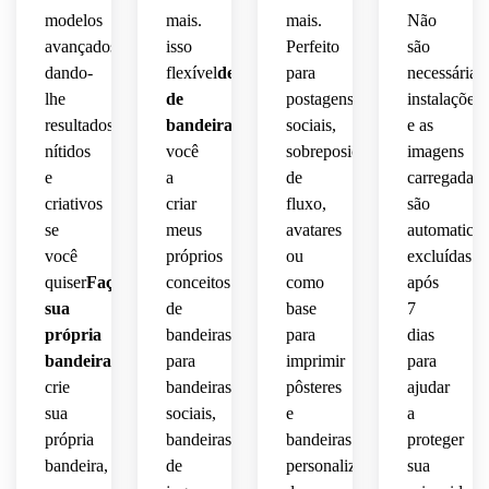
 por 
 4K, 
para 
filme 
modelos
mais.
mais.
Não
baixo,
expressivos
atmosfera
equipes
gritty,
avançados,
isso
Perfeito
são
 e 
 e 
 arte 
dando-
flexível
designer
para
necessárias
perfeito
focados
imersiva
streamers.
conceitual
 para 
 na 
lhe
de
postagens
instalações
 de 
 de 
brainstorming
identidade.
alta 
alto 
resultados
bandeiras
Ajuda
sociais,
e as
fantasia.
detalhe.
nítidos
você
sobreposições
imagens
ideias 
e
a
de
carregadas
de 
criativos
criar
fluxo,
são
logotipo
se
meus
avatares
automatica
 e 
você
próprios
ou
excluídas
bandeira.
quiser
Faça
conceitos
como
após
sua
de
base
7
própria
bandeiras
para
dias
bandeira
,
para
imprimir
para
crie
bandeiras
pôsteres
ajudar
sua
sociais,
e
a
própria
bandeiras
bandeiras
proteger
bandeira,
de
personalizadas
sua