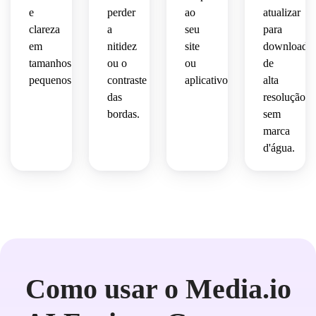
e
perder
ao
atualizar
clareza
a
seu
para
em
nitidez
site
downloads
tamanhos
ou o
ou
de
pequenos.
contraste
aplicativo.
alta
das
resolução
bordas.
sem
marca
d'água.
Como usar o Media.io