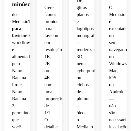
De
minúsculos
 alto 
azul 
do 
 da 
traço 
contraste,
Gere
glifos
O
estética
contraste
marinho
símbolo,
sensação
marca
uniforme,
nítido 
do
ícones
planos
Media.io
 entre 
 de 
 de 
e 
composição
Media.io
Texto
prontos
e
é
profissional
ícone 
escuro,
composição
aplicativo
produtividade.
projetado
legível
 do 
para
para
logotipos
executado
e 
 da 
 para 
circular,
painel.
fundo.
silhueta
simples
web.
favicon
O
favicon
monográficos
no
ser 
como 
 com 
facilmente
workflow
um 
em
brilho
a
seu
simplificada,
muito 
favicon
é
resolução
renderizações
navegador
preenchimento,
reconhecid
 em 
externo
alimentado
1K,
3D,
no
otimizada
 em 
16x16
 sutil 
pelo
2K
neon
Windows,
 para 
sintonizado
pequenos
 e 
apenas,
Nano
ou
cyberpunk
Mac,
parecer
 para 
32x32
Banana
4K
ou
iOS
legibilidade
tamanhos
projetado
limpa 
 em 
Pro e
com
efeitos
ou
 de 
pixels,
 para 
e 
tamanhos
favicon
Nano
uma
parecer
de
Android
distinta
 sem 
estilo 
Banana
proporção
pintura
—
 em 
favicon
perder
de 
nítido 
2,
de
a
não
tamanhos
 a 
marca
e 
permitindo
1:1.
óleo,
são
 de 
16x16
separação
 de 
legível
que
O
o
necessárias
favicon
 e 
 de 
tecnologia
 em 
você
detalhe
Media.io
instalações.
32x32,
cores, 
tamanho