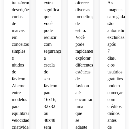
como 
 olhar 
transforme
extra
oferece
As
estilo 
limpa.
16x16,
limpo 
moderno
descrições
significa
favicon
diversas
imagens
da 
 de 
curtas
que
predefinições
carregadas
estética
marca
logotipo
16x16
de
você
de
são
 do 
 de 
 e em 
marcas
pode
estilo.
automatica
moderna
desenvolvedor.
análise
UIs 
em
reduzir
Você
excluídas
 de 
 de 
de 
conceitos
com
pode
após
startup
marketing.
modo 
 de 
simples
segurança
rapidamente
7
escuro.
IA.
e
a
explorar
dias,
nítidos
escala
diferentes
e os
de
do
estéticas
usuários
favicon.
seu
de
gratuitos
Alterne
favicon
favicon
podem
entre
para
até
começar
modelos
16x16,
encontrar
com
para
32x32
uma
créditos
equilibrar
ou
que
diários
velocidade,
48x48
se
antes
criatividade
sem
adapte
de