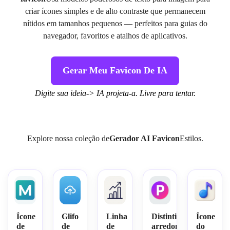
criar ícones simples e de alto contraste que permanecem
nítidos em tamanhos pequenos — perfeitos para guias do
navegador, favoritos e atalhos de aplicativos.
Gerar Meu Favicon De IA
Digite sua ideia-> IA projeta-a. Livre para tentar.
Explore nossa coleção de
Gerador AI Favicon
Estilos.
Ícone
Glifo
Linha
Distintivo
Ícone
de
de
de
arredondado
do