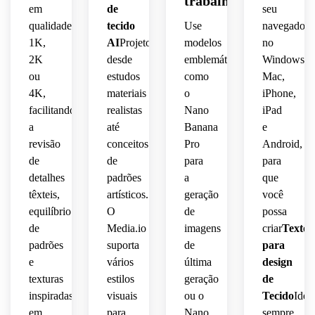
trabalho
suave,
humor
e 
em
de
seu
desenhadas
refinado,
qualidade
tecido
Use
navegador
natural,
humor
 à 
moderno
1K,
AI
Projetos,
modelos
no
mão, 
 e 
profundidade
humor
2K
desde
emblemáticos
Windows,
groovy
sensação
calmo,
 em 
 de 
ou
estudos
como
Mac,
camadas
artesanal
enérgico,
textura
composição
4K,
materiais
o
iPhone,
 de 
semelhante
facilitando
realistas
Nano
iPad
artesanal,
composiçã
algodão
espaçosa,
 a 
a
até
Banana
e
 leve, 
fio, 
revisão
conceitos
Pro
Android,
padrão
repetitiva
humor
estofamento
composição
de
de
para
para
 de 
 de 
superfície
detalhes
padrões
a
que
moda,
romântico
premium
ornamental
têxteis,
artísticos.
geração
você
repetido
movimento
arejado,
estético,
repetida,
equilíbrio
O
de
possa
 com 
 alta 
de
Media.io
imagens
criar
Texto
espaçamento
dinâmico
composição
clareza,
estofamento
padrões
suporta
de
para
 de 
e
vários
última
design
rítmico,
através
repetição
padrão
premium
texturas
estilos
geração
de
 do 
 têxtil 
 e 
variação
inspiradas
visuais
ou o
Tecido
Idei
padrão,
equilibrada,
polido
inspiração
 de 
em
para
Nano
sempre
 de 