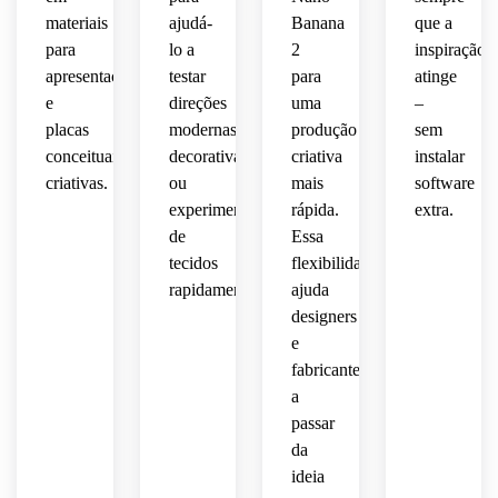
tinta 
estética
fundo 
adequado
alta 
materiais
ajudá-
Banana
que a
visível,
 têxtil 
limpo,
 para 
moda,
para
lo a
2
inspiração
vintage
decoração
apresentações
testar
para
atinge
estilo 
 de 
design
 de 
design
e
direções
uma
–
terroso
alto 
 de 
casa e 
 de 
placas
modernas,
produção
sem
detalhe
superfície
conceitos
superfície
quente,
conceituais
decorativas
criativa
instalar
 têxtil 
 de 
projetada
de 
criativas.
moda.
ou
mais
software
ultra-
design
 para 
alto 
detalhado
experimentais
rápida.
extra.
 têxtil 
roupas
detalhe.
 com 
de
Essa
de 
 de 
um 
tecidos
flexibilidade
alto 
declaração
acabamento
rapidamente.
ajuda
detalhe
 e 
designers
 para 
inspiração
sofisticado.
roupas,
e
 de 
decoração.
fabricantes
colchas
a
 ou 
passar
conceitos
da
 de 
ideia
decoração