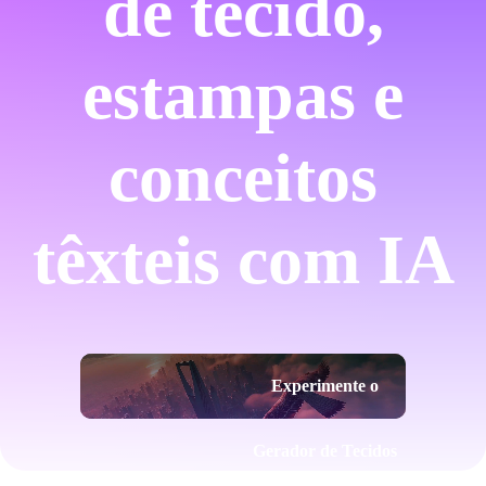
de tecido,
estampas e
conceitos
têxteis com IA
Experimente o
Gerador de Tecidos