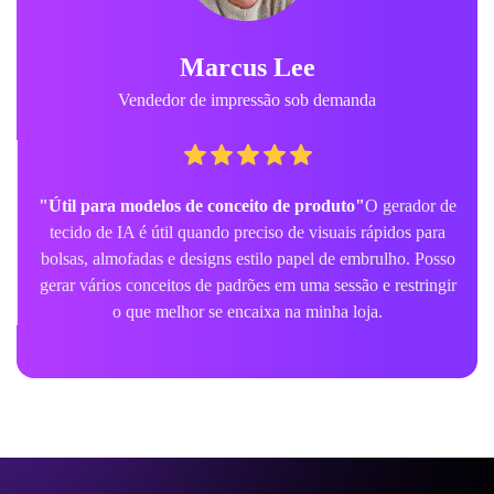
Marcus Lee
Vendedor de impressão sob demanda
"Útil para modelos de conceito de produto"
O gerador de
tecido de IA é útil quando preciso de visuais rápidos para
bolsas, almofadas e designs estilo papel de embrulho. Posso
gerar vários conceitos de padrões em uma sessão e restringir
o que melhor se encaixa na minha loja.