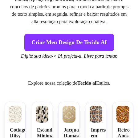
conceitos de padrões prontos para a moda a partir de prompts
de texto simples, em seguida, refinar e baixar resultados em
alta resolução para exploração criativa.
Criar Meu Design De Tecido AI
Digite sua ideia-> IA projeta-a. Livre para tentar.
Explore nossa coleção de
Tecido ai
Estilos.
Cottagecore
Escandinavo
Jacquard
Impressão
Retro
Ditsy
Minimal
Damasco
em
Anos