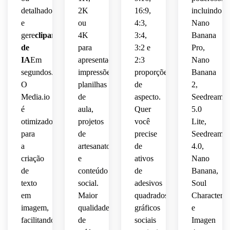
negativo,
detalhado
2K
16:9,
incluindo
 e 
humor
nítidas
nítido 
isolada,
humor
clima 
materiais
e
ou
4:3,
Nano
 para 
de 
composição
aconchegan
 de 
artesanal
designs
gere
clipart
4K
3:4,
Banana
alta 
sotaques
romântico
sala 
qualidade.
 de 
de
para
3:2 e
isolada
Pro,
mágico
de 
amigável
impressívei
sombras
calmo
 e 
IA
Em
apresentações,
2:3
Nano
aula.
 e 
 e 
elegante,
bordas
segundos.
impressões,
proporções
Banana
formas
suaves,
bordas
O
planilhas
de
2,
humor
nítidas
Media.io
de
aspecto.
Seedream
simples
humor
limpas
 de 
é
aula,
Quer
5.0
natural
alta 
prontas
otimizado
projetos
você
Lite,
sazonal
refinadas
qualidade
 para 
para
 para 
de
precise
calmo
Seedream
branding
lúdico
convites
 e 
adequadas
a
artesanato
de
4.0,
 com 
 e 
 e 
bordas
 para 
criação
e
ativos
Nano
contornos
bordas
sinalização.
adesivos
de
conteúdo
de
Banana,
polidas
 e 
texto
social.
adesivos
Soul
nítidos
limpas
impressões.
em
Maior
quadrados,
Character
 e 
 de 
suaves
limpos.
imagem,
qualidade
gráficos
e
alta 
 para 
qualidade
facilitando
de
sociais
decoração
Imagen