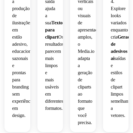
 para 
 e 
a
saída
verticais
4.
adesivos
papelaria.
produção
ajuda
ou
Explore
 e 
de
a
visuais
looks
gráficos
ilustrações
sua
Texto
de
variados
 de 
em
para
apresentação
enquanto
festas.
estilo
clipart
Os
amplos,
cria
Gerado
adesivo,
resultados
o
de
educacionais,
parecem
Media.io
adesivos
sazonais
mais
adapta
ai
saídas
e
limpos
a
e
prontas
e
geração
estilos
para
mais
de
de
branding
usáveis
cliparts
clipart
sem
em
ao
limpos
experiência
diferentes
formato
semelhante
em
formatos.
que
a
design.
você
vetores.
precisa.