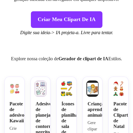
Criar Meu Clipart De IA
Digite sua ideia-> IA projeta-a. Livre para tentar.
Explore nossa coleção de
Gerador de clipart de IA
Estilos.
Pacote
Adesivos
Ícones
Crianças
Pacote
de
de
de
aprendendo
de
adesivos
planejador
planilha
animais
Clipart
Kawaii
de
de
de
Gere 
contorno
sala
Natal
Crie 
clipart
negrito
de