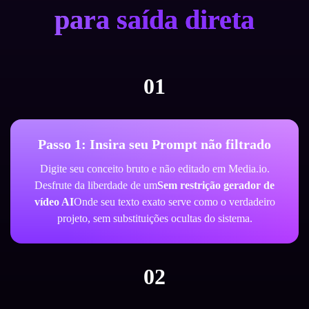
para saída direta
01
Passo 1: Insira seu Prompt não filtrado
Digite seu conceito bruto e não editado em Media.io.
Desfrute da liberdade de um
Sem restrição gerador de
vídeo AI
Onde seu texto exato serve como o verdadeiro
projeto, sem substituições ocultas do sistema.
02