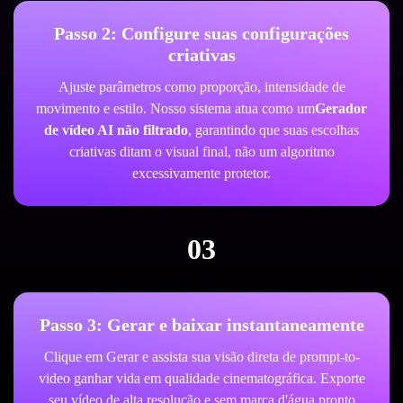
Passo 2: Configure suas configurações
criativas
Ajuste parâmetros como proporção, intensidade de
movimento e estilo. Nosso sistema atua como um
Gerador
de vídeo AI não filtrado
, garantindo que suas escolhas
criativas ditam o visual final, não um algoritmo
excessivamente protetor.
03
Passo 3: Gerar e baixar instantaneamente
Clique em Gerar e assista sua visão direta de prompt-to-
video ganhar vida em qualidade cinematográfica. Exporte
seu vídeo de alta resolução e sem marca d'água pronto