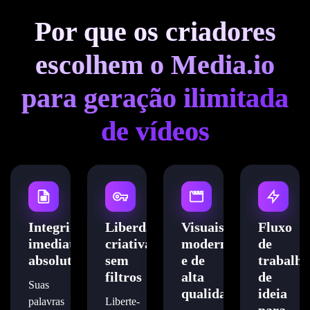
Por que os criadores
escolhem o Media.io
para geração ilimitada
de vídeos
Integridade
Liberdade
Visuais
Fluxo
imediata
criativa
modernos
de
absoluta
sem
e de
trabalho
filtros
alta
de
Suas
qualidade
ideia
palavras
Liberte-
para