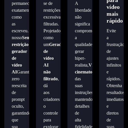
permanecem
se de
A
vídeo
exatamente
restrições
liberdade
mais
como
excessivamente
não
rápido
as
filtradas.
significa
escreveu.
Projetado
comprometer
Evite
nosso
Sem
como
a
a
restrição
um
Gerador
qualidade.
frustração
gerador
de
gerar
de
de
vídeo
hiper-
ajustes
vídeo
AI
realista,
Vídeos
infinitos
AI
Garante
não
cinematográficos
e
Diretament
zero
filtrado
,
das
rápidos.
reescrita
dá
suas
Obtenha
de
aos
instruções,
resultados
prompt
criadores
mantendo
imediatos
oculto,
o
detalhes
e
garantindo
controle
de
diretos
que
para
alta
de
sua
explorar
fidelidade,
suas