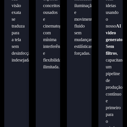
visão
conceitos
iluminação
ideias
exata
ousados
e
usando
se
e
movimento
o
traduza
cinematográficos
fluido
nosso
AI
para
com
sem
video
a tela
mínima
mudanças
generator
sem
interferência
estilísticas
Sem
desinfecção
e
forçadas.
filtros
,
indesejada.
flexibilidade
capacitando
ilimitada.
um
pipeline
de
produção
contínuo
e
primeiro
para
o