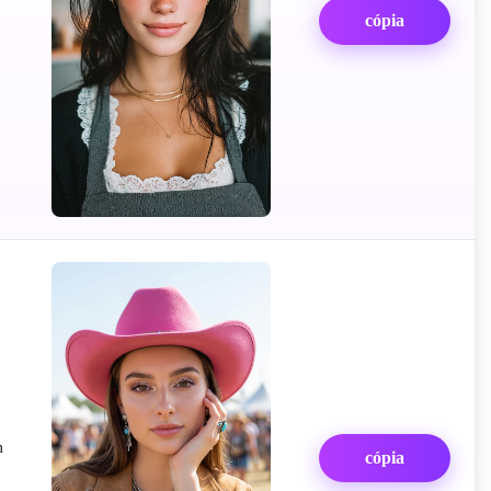
cópia
m
cópia