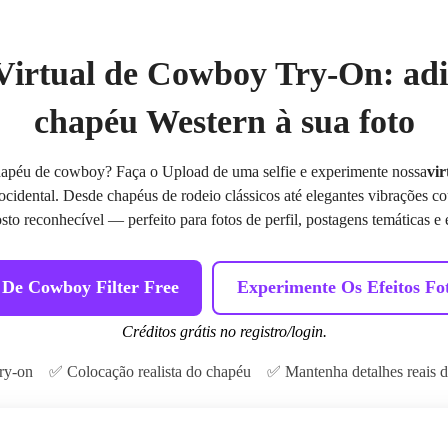
irtual de Cowboy Try-On: ad
chapéu Western à sua foto
apéu de cowboy? Faça o Upload de uma selfie e experimente nossa
vi
ocidental. Desde chapéus de rodeio clássicos até elegantes vibrações c
to reconhecível — perfeito para fotos de perfil, postagens temáticas e
De Cowboy Filter Free
Experimente Os Efeitos Fo
Créditos grátis no registro/login.
ry-on
✅ Colocação realista do chapéu
✅ Mantenha detalhes reais d