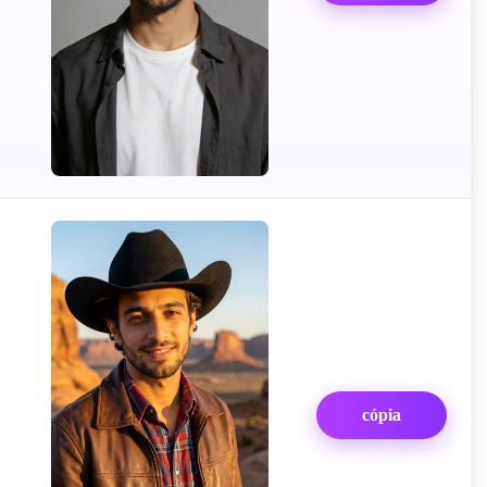
,
cópia