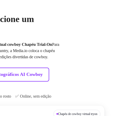
icione um
rtual cowboy Chapéu Trial-On
Para
ountry, a Media.io coloca o chapéu
 edições divertidas de cowboy.
tográficos AI Cowboy
o rosto
✅ Online, sem edição
Chapéu de cowboy virtual tryon