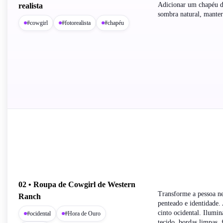
Adicionar um chapéu de
realista
sombra natural, manter 
#cowgirl
#fotorealista
#chapéu
02 • Roupa de Cowgirl de Western
Transforme a pessoa ne
Ranch
penteado e identidade.
cinto ocidental. Ilumin
#ocidental
#Hora de Ouro
tecido, bordas limpas, f