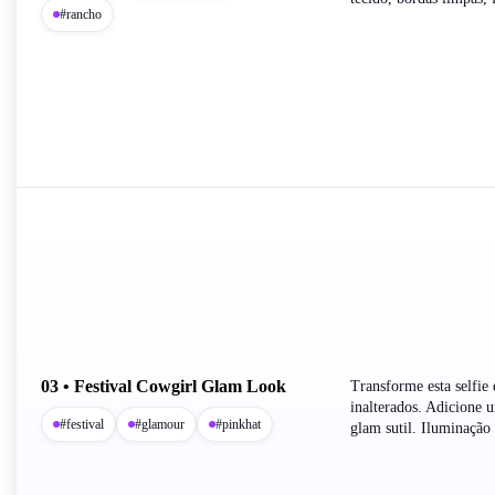
#rancho
03 • Festival Cowgirl Glam Look
Transforme esta selfie
inalterados. Adicione 
#festival
#glamour
#pinkhat
glam sutil. Iluminação e