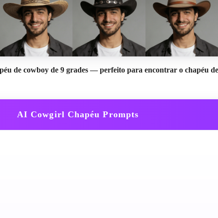
chapéu de cowboy de 9 grades — perfeito para encontrar o chapéu 
AI Cowgirl Chapéu Prompts