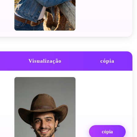
Visualização
cópia
cópia