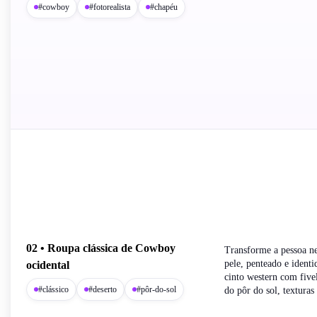
#cowboy
#fotorealista
#chapéu
02 • Roupa clássica de Cowboy
Transforme a pessoa n
pele, penteado e ident
ocidental
cinto western com five
#clássico
#deserto
#pôr-do-sol
do pôr do sol, texturas 