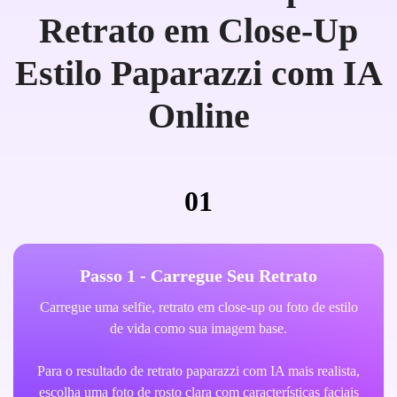
Retrato em Close-Up
Estilo Paparazzi com IA
Online
01
Passo 1 - Carregue Seu Retrato
Carregue uma selfie, retrato em close-up ou foto de estilo
de vida como sua imagem base.
Para o resultado de retrato paparazzi com IA mais realista,
escolha uma foto de rosto clara com características faciais