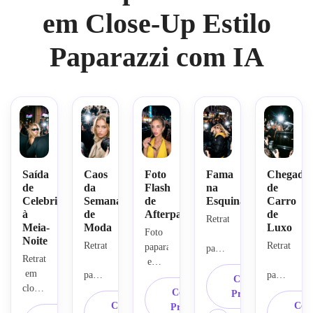
em Close-Up Estilo
Paparazzi com IA
Saída
Caos
Foto
Fama
Chegada
de
da
Flash
na
de
Celebridade
Semana
de
Esquina
Carro
à
de
Afterparty
de
Retrato
Meia-
Moda
Luxo
Foto 
Noite
Retrato
Retrato
paparazzi
paparazzi
Retrato
 em 
 em 
paparazzi
paparazzi
close-
candido
Copiar
close-
 em 
up 
Copiar
 em 
Prompt
up 
close-
hiper-
Copiar
crua 
Cop
Prompt
close-