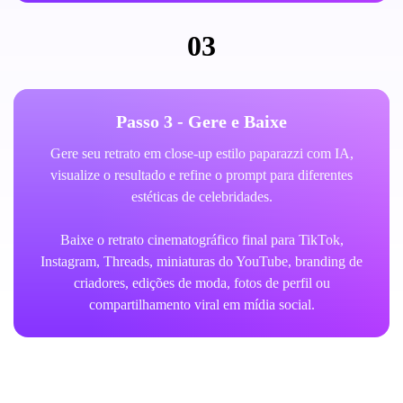
03
Passo 3 - Gere e Baixe
Gere seu retrato em close-up estilo paparazzi com IA,
visualize o resultado e refine o prompt para diferentes
estéticas de celebridades.
Baixe o retrato cinematográfico final para TikTok,
Instagram, Threads, miniaturas do YouTube, branding de
criadores, edições de moda, fotos de perfil ou
compartilhamento viral em mídia social.