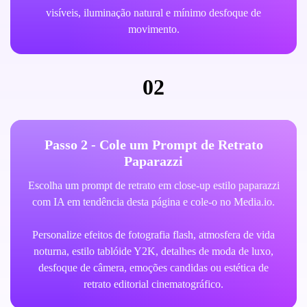
visíveis, iluminação natural e mínimo desfoque de
movimento.
02
Passo 2 - Cole um Prompt de Retrato
Paparazzi
Escolha um prompt de retrato em close-up estilo paparazzi
com IA em tendência desta página e cole-o no Media.io.
Personalize efeitos de fotografia flash, atmosfera de vida
noturna, estilo tablóide Y2K, detalhes de moda de luxo,
desfoque de câmera, emoções candidas ou estética de
retrato editorial cinematográfico.