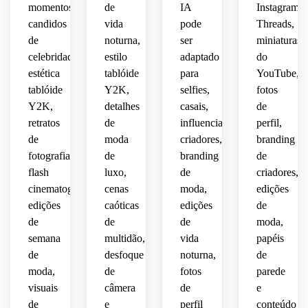
moderno
proteção.
momentos
de
IA
e 
Instagram,
estilo 
 de 
 A 
sofisticado
fascinação
candidos
vida
pode
Threads,
documentário
fama 
composição
de
noturna,
ser
miniaturas
de 
transforma
pública
celebridades,
estilo
adaptado
do
celebra
aeroporto
enfatiza
 caos 
 com 
estética
tablóide
para
YouTube,
 tanto 
típico 
momentos
tablóide
Y2K,
selfies,
fotos
momentos
conecta
o 
de 
 de 
Y2K,
detalhes
casais,
de
poder 
terminal
viagem
autênticos
estética
de 
 em 
retratos
de
influenciadores,
 de 
perfil,
 de 
estrela
ouro 
celebridades
de
moda
criadores,
branding
celebridades
tablóide
 da 
editorial,
 que 
fotografia
de
branding
de
 que 
celebridade
dominam
flash
luxo,
de
criadores,
transcendem
tradicional
celebrando
cinematográfica,
cenas
moda,
edições
 com 
quanto
 a 
plataformas
edições
caóticas
edições
de
glamour,
visibilidade
 o 
interseção
 em 
de
de
de
moda,
 de 
caos 
 de 
tendência.
destacando
mídia 
organizado
viagem,
semana
multidão,
vida
papéis
 o 
social 
 em 
de
desfoque
noturna,
de
lado 
contemporânea.
torno 
moda 
moda,
de
fotos
parede
humano
de 
e 
visuais
câmera
de
e
 da 
viagens
cultura
de
e
perfil
conteúdo
fama 