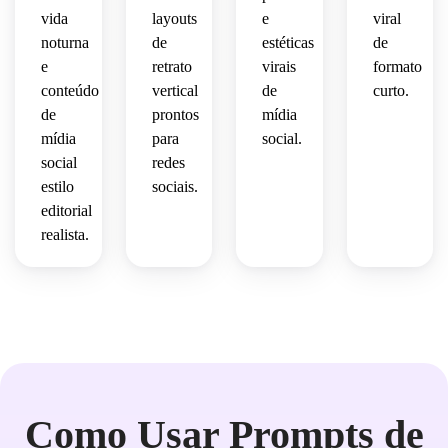
 de 
 de 
vida
layouts
e
viral
viajante.
alto 
celebridade
noturna
de
estéticas
de
perfil.
e
retrato
virais
formato
conteúdo
vertical
de
curto.
de
prontos
mídia
mídia
para
social.
social
redes
estilo
sociais.
editorial
realista.
Como Usar Prompts de