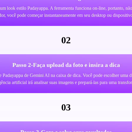
 um look estilo Padayappa. A ferramenta funciona on-line, portanto, nã
or, você pode começar instantaneamente em seu desktop ou dispositiv
02
Passo 2-Faça upload da foto e insira a dica
e Padayappa de Gemini AI na caixa de dica. Você pode escolher uma dica
gência artificial irá analisar suas imagens e prepará-las para uma transf
03
Passo 3-Gere e salve seus resultados