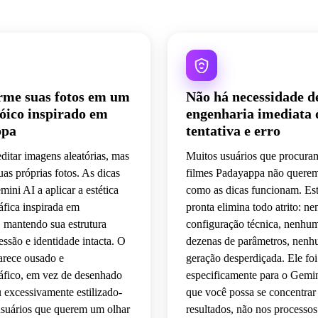
rme suas fotos em um
Não há necessidade d
óico inspirado em
engenharia imediata 
ppa
tentativa e erro
editar imagens aleatórias, mas
Muitos usuários que procura
uas próprias fotos. As dicas
filmes Padayappa não querem
ini AI a aplicar a estética
como as dicas funcionam. Est
fica inspirada em
pronta elimina todo atrito: n
 mantendo sua estrutura
configuração técnica, nenhum
ressão e identidade intacta. O
dezenas de parâmetros, nen
arece ousado e
geração desperdiçada. Ele foi
áfico, em vez de desenhado
especificamente para o Gemin
 excessivamente estilizado-
que você possa se concentrar
usuários que querem um olhar
resultados, não nos processos