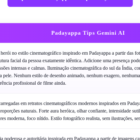
Padayappa Tips Gemini AI
 herói no estilo cinematográfico inspirado em Padayappa a partir das fo
rutura facial da pessoa exatamente idêntica. Adicione uma presença pode
ssões intensas e calmas. Iluminação cinematográfica do sul da Índia, con
 da pele. Nenhum estilo de desenho animado, nenhum exagero, nenhuma a
rência profissional de filme ainda.
carregadas em retratos cinematográficos modernos inspirados em Padaya
 proporções naturais. Forte aura heróica, olhar confiante, intensidade sut
ores moderna, foco nítido. Estilo fotográfico realista, sem ilustrações, s
 poderosa e autoritária inspirada em Padayappa a partir de imagens ca