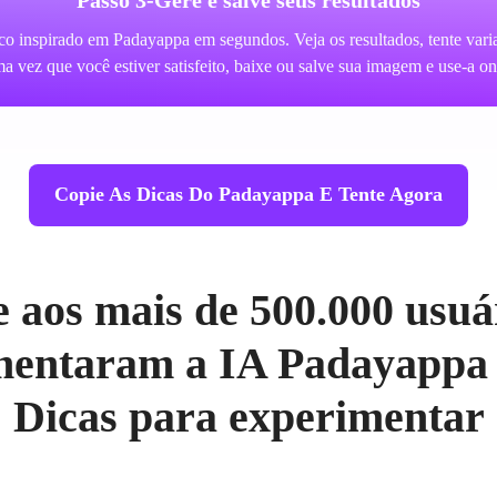
co inspirado em Padayappa em segundos. Veja os resultados, tente varia
a vez que você estiver satisfeito, baixe ou salve sua imagem e use-a on
Copie As Dicas Do Padayappa E Tente Agora
e aos mais de 500.000 usuá
mentaram a IA Padayappa
Dicas para experimentar