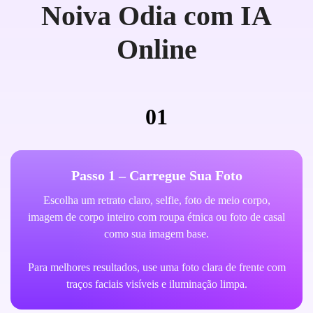
Noiva Odia com IA
Online
01
Passo 1 – Carregue Sua Foto
Escolha um retrato claro, selfie, foto de meio corpo,
imagem de corpo inteiro com roupa étnica ou foto de casal
como sua imagem base.
Para melhores resultados, use uma foto clara de frente com
traços faciais visíveis e iluminação limpa.