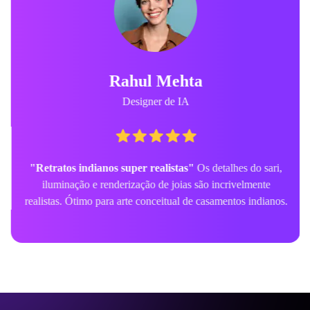
Rahul Mehta
Designer de IA
"Retratos indianos super realistas"
Os detalhes do sari,
iluminação e renderização de joias são incrivelmente
realistas. Ótimo para arte conceitual de casamentos indianos.