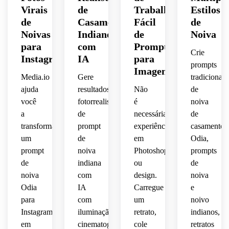
fotografia
luxuosa.
composição
Virais
de
Trabalho
Estilos
de
Casamento
Fácil
de
cinematogr
cinematográfica.
Noivas
Indiano
de
Noiva
 de 
para
com
Prompt
casamento
Crie
Instagram
IA
para
prompts
indiano.
Imagem
Media.io
Gere
tradicionais
ajuda
resultados
Não
de
você
fotorrealistas
é
noiva
a
de
necessária
de
transformar
prompt
experiência
casamento
um
de
em
Odia,
prompt
noiva
Photoshop
prompts
de
indiana
ou
de
noiva
com
design.
noiva
Odia
IA
Carregue
e
para
com
um
noivo
Instagram
iluminação
retrato,
indianos,
em
cinematográfica,
cole
retratos