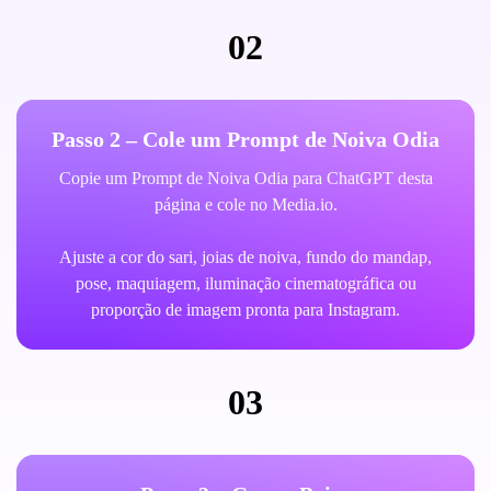
02
Passo 2 – Cole um Prompt de Noiva Odia
Copie um Prompt de Noiva Odia para ChatGPT desta
página e cole no Media.io.
Ajuste a cor do sari, joias de noiva, fundo do mandap,
pose, maquiagem, iluminação cinematográfica ou
proporção de imagem pronta para Instagram.
03