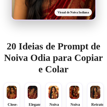
Visual de Noiva Indiana
20 Ideias de Prompt de
Noiva Odia para Copiar
e Colar
Close-
Elegante
Noiva
Noiva
Retrato