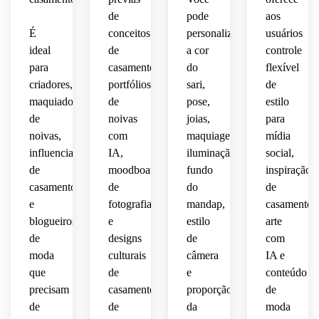
de
pode
aos
É
conceitos
personalizar
usuários
ideal
de
a cor
controle
para
casamento,
do
flexível
criadores,
portfólios
sari,
de
maquiadores
de
pose,
estilo
de
noivas
joias,
para
noivas,
com
maquiagem,
mídia
influenciadores
IA,
iluminação,
social,
de
moodboards
fundo
inspiração
casamento
de
do
de
e
fotografia
mandap,
casamento,
blogueiros
e
estilo
arte
de
designs
de
com
moda
culturais
câmera
IA e
que
de
e
conteúdo
precisam
casamentos
proporção
de
de
de
da
moda