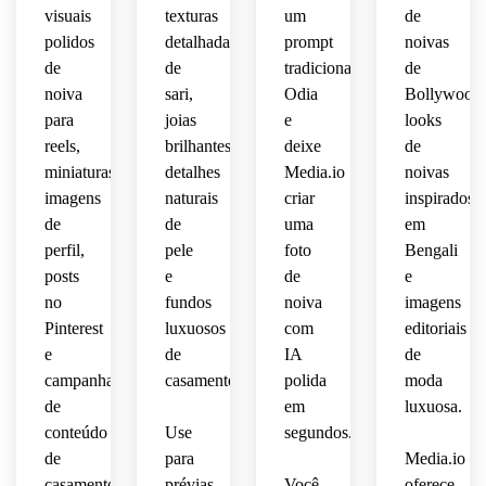
visuais
texturas
um
de
polidos
detalhadas
prompt
noivas
de
de
tradicional
de
noiva
sari,
Odia
Bollywood,
para
joias
e
looks
reels,
brilhantes,
deixe
de
miniaturas,
detalhes
Media.io
noivas
imagens
naturais
criar
inspirados
de
de
uma
em
perfil,
pele
foto
Bengali
posts
e
de
e
no
fundos
noiva
imagens
Pinterest
luxuosos
com
editoriais
e
de
IA
de
campanhas
casamento.
polida
moda
de
em
luxuosa.
conteúdo
Use
segundos.
de
para
Media.io
casamento.
prévias
Você
oferece