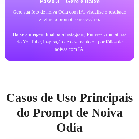
Passo 3 – Gere e Baixe
Gere sua foto de noiva Odia com IA, visualize o resultado
e refine o prompt se necessário.
Baixe a imagem final para Instagram, Pinterest, miniaturas
do YouTube, inspiração de casamento ou portfólios de
noivas com IA.
Casos de Uso Principais
do Prompt de Noiva
Odia