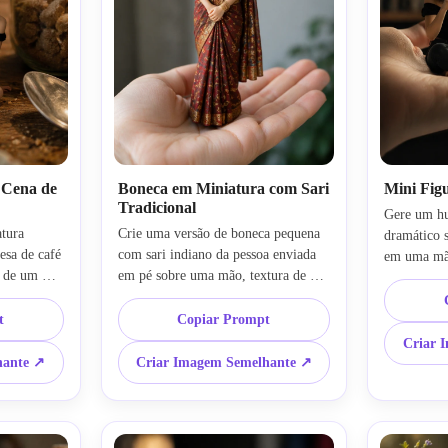
Cena de
Boneca em Miniatura com Sari
Mini Fig
Tradicional
Gere um hu
ura 
Crie uma versão de boneca pequena 
dramático s
sa de café 
com sari indiano da pessoa enviada 
em uma mão
 de um 
em pé sobre uma mão, textura de 
dedos inter
cos 
tecido ultra detalhada, joias realistas, 
brincalhona
lo de 
expressão sorridente, iluminação 
t
Copiar Prompt
detalhe de 
e 
cinematográfica suave, edição de 
quarto cine
Criar 
ico, 
fotos de IA em estilo boneca, 
prompts de
hante ↗
Criar Imagem Semelhante ↗
efeito de 
realismo de miniatura de brinquedo, 
miniatura 
 texturas 
alto detalhe 8k