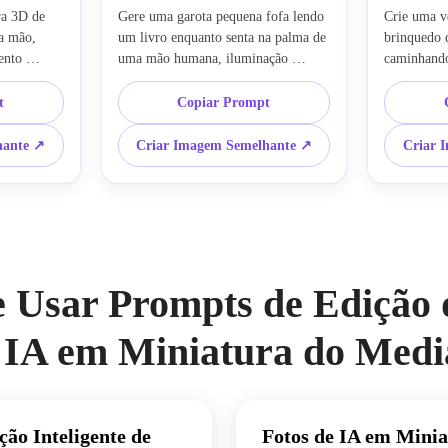
a 3D de 
Gere uma garota pequena fofa lendo 
Crie uma v
 mão, 
um livro enquanto senta na palma de 
brinquedo d
nto 
uma mão humana, iluminação 
caminhando
realistas, 
aconchegante quente, fotografia em 
gigante, fr
 raso, 
miniatura realista, fundo desfocado 
realismo de
t
Copiar Prompt
niatura 
sonhador, rosto ultra detalhado 
perspectiva
parecido com boneca
de mundo 
hante ↗
Criar Imagem Semelhante ↗
Criar 
 Usar Prompts de Edição 
IA em Miniatura do Medi
ão Inteligente de
Fotos de IA em Mini