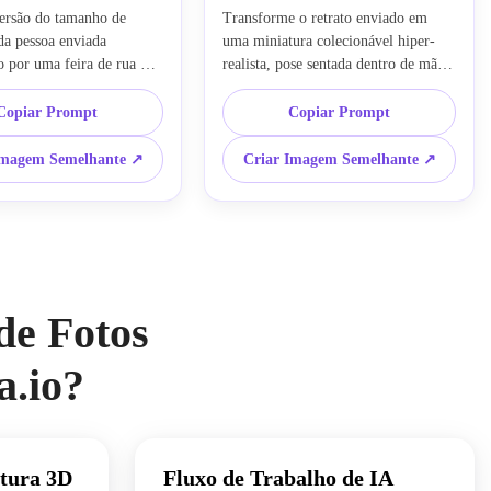
ersão do tamanho de 
Transforme o retrato enviado em 
a pessoa enviada 
uma miniatura colecionável hiper-
 por uma feira de rua 
realista, pose sentada dentro de mãos 
utas e objetos enormes, 
humanas, iluminação 
 fotografia macro, 
cinematográfica laranja-azulada, 
Copiar Prompt
Copiar Prompt
 cinematográfica, ilusão 
renderização 3D premium, efeito de 
em miniatura
foto em miniatura com IA, detalhes 
Imagem Semelhante ↗
Criar Imagem Semelhante ↗
ultra nítidos, texturas de pele e tecido 
realistas, estilo de edição de IA viral
de Fotos
a.io?
atura 3D
Fluxo de Trabalho de IA