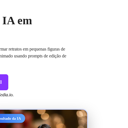
 IA em
rmar retratos em pequenas figuras de
 animado usando prompts de edição de
l
edia.io.
sultado da IA