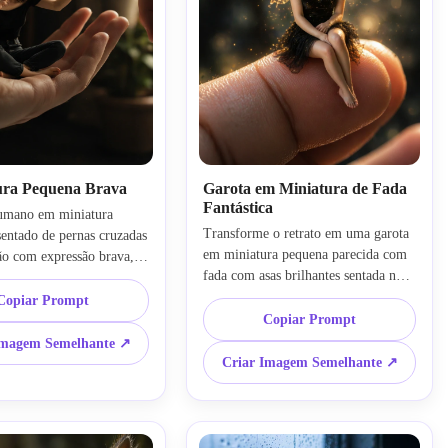
ura Pequena Brava
Garota em Miniatura de Fada
Fantástica
mano em miniatura 
Transforme o retrato em uma garota 
entado de pernas cruzadas 
em miniatura pequena parecida com 
 com expressão brava, 
fada com asas brilhantes sentada nas 
agindo de forma 
pontas dos dedos, partículas mágicas, 
, narrativa emocional, 
Copiar Prompt
iluminação de fantasia sonhadora, 
pele realista, fundo de 
Copiar Prompt
estética de boneca ultra realista, 
matográfico, estilo de 
Imagem Semelhante ↗
gradação de cores suave, fotografia 
 edição de fotos de IA em 
Criar Imagem Semelhante ↗
em miniatura de fantasia
online