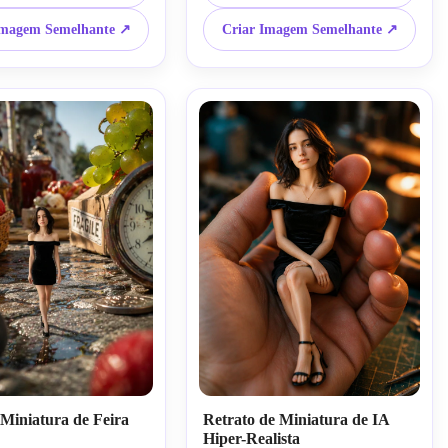
sta, texturas ultra 
chuva realistas, fotografia em 
 estética de edição de IA 
miniatura macro, efeito de IA em 
Imagem Semelhante ↗
Criar Imagem Semelhante ↗
 de brinquedo
estilo boneca
Miniatura de Feira
Retrato de Miniatura de IA
Hiper-Realista