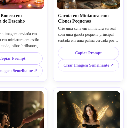
e Boneca em
Garota em Miniatura com
a de Desenho
Clones Pequenos
Crie uma cena em miniatura surreal 
 a imagem enviada em 
com uma garota pequena principal 
 em miniatura em estilo 
sentada em uma palma cercada por 
mado, olhos brilhantes, 
várias versões clonadas menores dela 
cas faciais suaves, corpo 
mesma fazendo atividades diferentes, 
Copiar Prompt
lista, pose sentada, fundo 
Copiar Prompt
iluminação cinematográfica, mundo 
sonhador, renderização 
em miniatura ultra realista, vibração 
Criar Imagem Semelhante ↗
r, efeito de miniatura em 
de casa de bonecas, estilo livre de 
Imagem Semelhante ↗
mado, estética de boneco 
prompts de edição de fotos de IA em 
do 3D, altamente 
miniatura, altamente detalhado
cores vibrantes