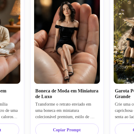
 em
Boneca de Moda em Miniatura
Garota P
de Luxo
Grande
ília 
Transforme o retrato enviado em 
Crie uma c
tro de uma 
uma boneca em miniatura 
caprichosa 
calorosa, 
colecionável premium, estilo de 
senta ao la
alistas, 
moda de luxo, detalhe facial realista, 
gigante, es
o suave de 
posada dentro de uma palma, 
iluminação 
t
Copiar Prompt