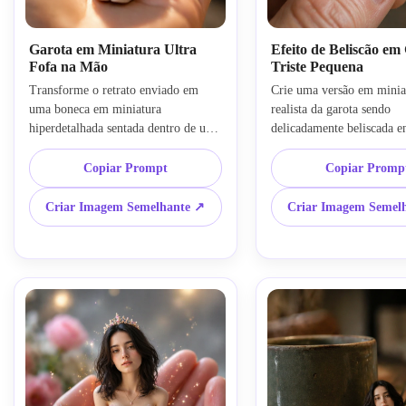
Garota em Miniatura Ultra
Efeito de Beliscão em
Fofa na Mão
Triste Pequena
Transforme o retrato enviado em 
Crie uma versão em miniat
uma boneca em miniatura 
realista da garota sendo 
hiperdetalhada sentada dentro de uma 
delicadamente beliscada en
palma da mão humana, olhos 
dedos, expressão facial em
expressivos grandes, pele macia e 
ilusão de escala humana pe
Copiar Prompt
Copiar Promp
brilhante, proporções corporais 
iluminação cinematográfica
pequenas realistas, roupa em tons 
sombras suaves, textura de
Criar Imagem Semelhante ↗
Criar Imagem Semel
pastel, fundo cinematográfico em 
realista, edição de fotos em
bokeh, iluminação dourada quente, 
miniatura, prompt de foto 
campo de profundidade raso, 
miniatura, efeito de mund
fotografia em miniatura ultra 
ultra detalhado, fundo des
realista, estética de casa de bonecas, 
fotorrealista
foto de IA em miniatura 3D, edição 
de IA de bonecos de brinquedo, 
atmosfera sonhadora, alto detalhe, 8k