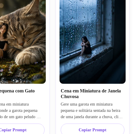
equena com Gato
Cena em Miniatura de Janela
Chuvosa
ena em miniatura 
Gere uma garota em miniatura 
onde a garota pequena 
pequena e solitária sentada na beira 
do de um gato peludo 
de uma janela durante a chuva, clima 
tilo de fotografia macro, 
emocional cinematográfico, 
sonhadora, ilusão de 
iluminação azul suave, gotas de 
Copiar Prompt
Copiar Prompt