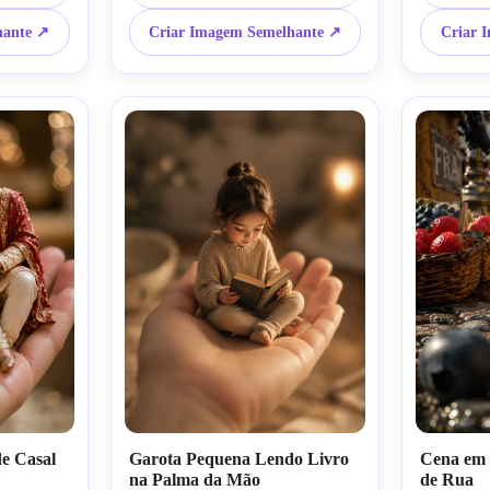
a de casa 
iluminação cinematográfica 
escala reali
miniatura 
brilhante, campo de profundidade 
detalhadas,
hante ↗
Criar Imagem Semelhante ↗
Criar 
raso, prompt de foto de IA de 
de bonecos
miniatura
e Casal
Garota Pequena Lendo Livro
Cena em 
na Palma da Mão
de Rua