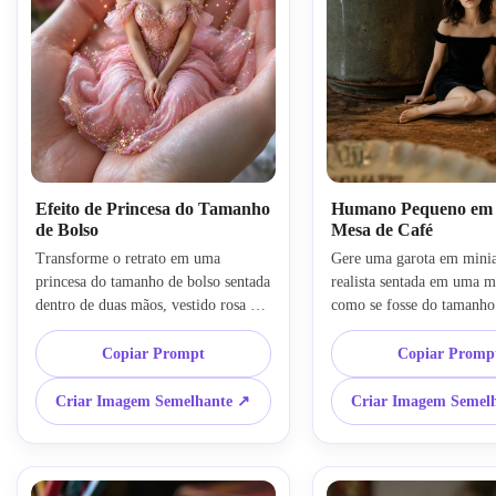
Efeito de Princesa do Tamanho
Humano Pequeno em 
de Bolso
Mesa de Café
Transforme o retrato em uma 
Gere uma garota em miniat
princesa do tamanho de bolso sentada 
realista sentada em uma me
dentro de duas mãos, vestido rosa 
como se fosse do tamanho
elegante, brilhos mágicos, 
brinquedo, objetos domésti
iluminação suave de fantasia, 
gigantes ao redor dela, esti
Copiar Prompt
Copiar Promp
fotografia em miniatura realista, 
fotografia macro, campo d
prompt de IA de miniatura, lente 
profundidade cinematográf
Criar Imagem Semelhante ↗
Criar Imagem Semel
com foco raso, desfoque de fundo 
iluminação interna quente, 
sonhador, estética ultra fofa
foto em miniatura com IA,
altamente realistas