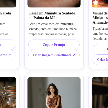
 Garota
Casal em Miniatura Sentado
Visual d
na Palma da Mão
Miniatur
Animado
ura 
Gere um casal fofo em miniatura 
Transforme
sentado junto em uma mão humana, 
uma boneca
tre os 
roupas tradicionais indianas, pose 
desenho ani
ocional, 
romântica, proporções em miniatura 
característi
quena, 
realistas, iluminação suave de 
t
Copiar Prompt
pequeno rea
 interna, 
estúdio, campo de profundidade raso, 
colorido e 
 pele 
luzes sonhadoras em bokeh, edição 
hante ↗
Criar Imagem Semelhante ↗
estilo Pixa
 estilo 
de fotos de IA em estilo boneca, 
Criar 
desenho ani
de IA de 
edição de IA de bonecos de 
de brinque
o pequeno 
brinquedo, hiper-realista, 
detalhado, 
focado, 
composição cinematográfica