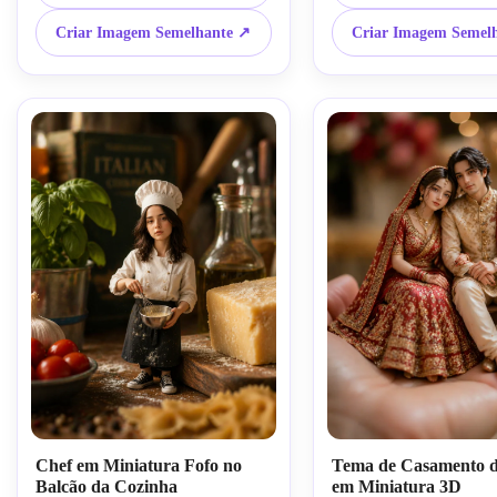
iluminação cinematográfica, texturas 
estúdio, estilo de fotografi
realistas, edição de fotos em estilo 
de bonecas, arte de IA em 
Criar Imagem Semelhante ↗
Criar Imagem Semel
miniatura
hiper-realista
Chef em Miniatura Fofo no
Tema de Casamento d
Balcão da Cozinha
em Miniatura 3D