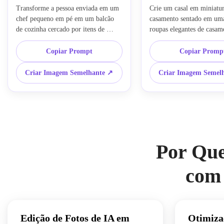
Transforme a pessoa enviada em um 
Crie um casal em miniatur
chef pequeno em pé em um balcão 
casamento sentado em uma
de cozinha cercado por itens de 
roupas elegantes de casame
comida gigantes, proporções em 
indiano, texturas de boneca 
miniatura realistas, atmosfera 
iluminação romântica, foco
Copiar Prompt
Copiar Promp
brincalhona, desfoque de lente 
estilo de foto de IA em mi
macro, iluminação cinematográfica
ultra detalhado
Criar Imagem Semelhante ↗
Criar Imagem Semel
Por Que
com 
Edição de Fotos de IA em
Otimizaç