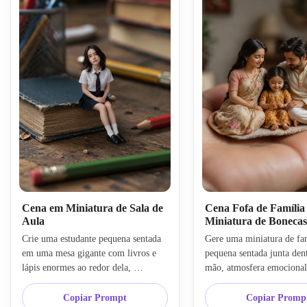
Cena em Miniatura de Sala de
Cena Fofa de Família
Aula
Miniatura de Bonecas
Crie uma estudante pequena sentada 
Gere uma miniatura de fam
em uma mesa gigante com livros e 
pequena sentada junta den
lápis enormes ao redor dela, 
mão, atmosfera emocional 
fotografia com lente macro, efeito 
proporções em miniatura re
em miniatura ultra realista, 
roupas indianas, iluminaçã
Copiar Prompt
Copiar Promp